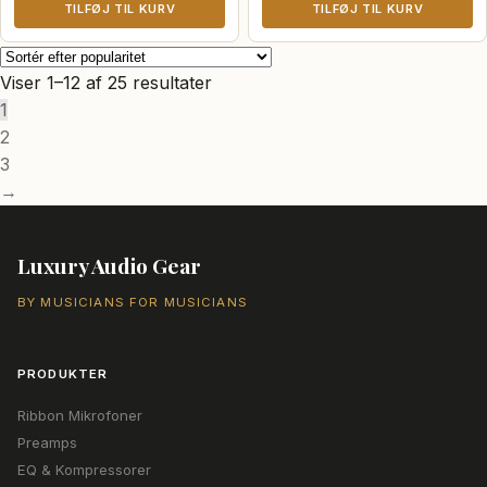
TILFØJ TIL KURV
TILFØJ TIL KURV
Sorteret
Viser 1–12 af 25 resultater
efter
1
popularitet
2
3
→
Luxury Audio Gear
BY MUSICIANS FOR MUSICIANS
PRODUKTER
Ribbon Mikrofoner
Preamps
EQ & Kompressorer