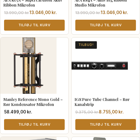
Ribbon Mikrofon
Studio Mikrofon
Den
Den
Den
Den
13.990,00
kr.
13.046,00
kr.
13.990,00
kr.
13.046,00
kr.
oprindelige
aktuelle
oprindelige
aktuelle
pris
pris
TILFØJ TIL KURV
pris
pris
TILFØJ TIL KURV
var:
er:
var:
er:
13.990,00 kr..
13.046,00 kr..
13.990,00 kr..
13.046,00 kr..
TILBUD!
Manley Reference Mono Gold –
IGS Pure Tube Channel – Rør
Rør Kondensator Mikrofon
Kanalstrip
Den
Den
58.499,00
kr.
9.375,00
kr.
8.755,00
kr.
oprindelige
aktuelle
TILFØJ TIL KURV
pris
pris
TILFØJ TIL KURV
var:
er:
9.375,00 kr..
8.755,00 kr..