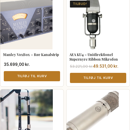
TILBUD!
Manley VoxBox – Rør Kanalstrip
AEA KU4 – Unidirektionel
Supernyre Ribbon Mikrofon
35.699,00
kr.
Den
Den
53.221,00
kr.
49.531,00
kr.
oprindelige
aktuelle
TILFØJ TIL KURV
pris
pris
TILFØJ TIL KURV
var:
er:
53.221,00 kr..
49.531,00 kr..