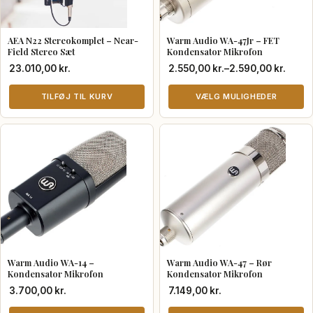
AEA N22 Stereokomplet – Near-
Warm Audio WA-47Jr – FET
Field Stereo Sæt
Kondensator Mikrofon
Prisinterval:
23.010,00
kr.
2.550,00
kr.
–
2.590,00
kr.
2.550,00 kr.
TILFØJ TIL KURV
til
VÆLG MULIGHEDER
2.590,00 kr.
Dette
vare
har
flere
varianter.
Mulighederne
kan
vælges
Warm Audio WA-14 –
Warm Audio WA-47 – Rør
på
Kondensator Mikrofon
Kondensator Mikrofon
varesiden
3.700,00
kr.
7.149,00
kr.