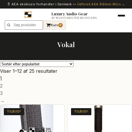
AEA eksklusiv forhandler i Danmark —
Udforsk AEA Ribbon Mics →
Luxury Audio Gear
BY MUSICIANS FOR MUSICIANS
Kurv
0
Vokal
Sorteret
Viser 1–12 af 25 resultater
efter
1
popularitet
2
3
→
TILBUD!
TILBUD!