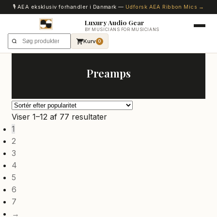
🎙️ AEA eksklusiv forhandler i Danmark —
Udforsk AEA Ribbon Mics →
Luxury Audio Gear
BY MUSICIANS FOR MUSICIANS
Kurv
0
Preamps
Sorteret
Viser 1–12 af 77 resultater
efter
1
popularitet
2
3
4
5
6
7
→