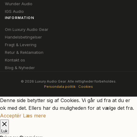
Wunder Audio
IGS Audio
INFORMATION
Om Luxury Audio Gear
Handelsbetingelser
Fragt & Levering
Retur & Reklamation
Kontakt os
Blog & Nyheder
© 2026 Luxury Audio Gear. Alle rettigheder forbeholdes.
Persondata politik
·
Cookies
Denne side betytter sig af Cookies. Vi går ud fra at du er
ok med det. Ellers har du muligheden for at vælge det fra.
Acceptér
Læs mere
Luk