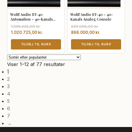
Wolff Audio ST-40
Wolff Audio ST-40 – 40-
Automation – 40-Kanals
Kanals Analog Console
Analog Console
Den
Den
Den
Den
1.096.425,00
kr.
930.055,00
kr.
oprindelige
aktuelle
oprindelige
aktuelle
1.020.725,00
kr.
866.000,00
kr.
pris
pris
pris
pris
var:
er:
TILFØJ TIL KURV
var:
er:
TILFØJ TIL KURV
1.096.425,00 kr..
1.020.725,00 kr..
930.055,00 kr..
866.000,00 kr..
Sorteret
Viser 1–12 af 77 resultater
efter
1
popularitet
2
3
4
5
6
7
→