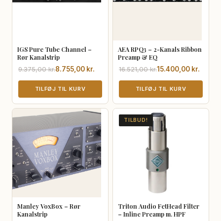
IGS Pure Tube Channel –
AEA RPQ3 – 2-Kanals Ribbon
Rør Kanalstrip
Preamp & EQ
Den
Den
Den
Den
9.375,00
kr.
8.755,00
kr.
16.521,00
kr.
15.400,00
kr.
oprindelige
aktuelle
oprindelige
aktuelle
pris
pris
TILFØJ TIL KURV
pris
pris
TILFØJ TIL KURV
var:
er:
var:
er:
9.375,00 kr..
8.755,00 kr..
16.521,00 kr..
15.400,00 kr..
TILBUD!
Manley VoxBox – Rør
Triton Audio FetHead Filter
Kanalstrip
– Inline Preamp m. HPF