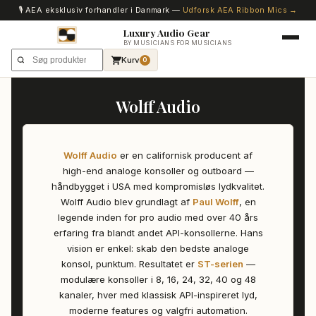
🎙️ AEA eksklusiv forhandler i Danmark —
Udforsk AEA Ribbon Mics →
Luxury Audio Gear
BY MUSICIANS FOR MUSICIANS
Kurv
0
Wolff Audio
Wolff Audio
er en californisk producent af
high-end analoge konsoller og outboard —
håndbygget i USA med kompromisløs lydkvalitet.
Wolff Audio blev grundlagt af
Paul Wolff
, en
legende inden for pro audio med over 40 års
erfaring fra blandt andet API-konsollerne. Hans
vision er enkel: skab den bedste analoge
konsol, punktum. Resultatet er
ST-serien
—
modulære konsoller i 8, 16, 24, 32, 40 og 48
kanaler, hver med klassisk API-inspireret lyd,
moderne features og valgfri automation.