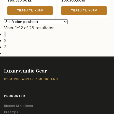
289.585,00
kr.
256.300,00
kr.
TILFØJ TIL KURV
TILFØJ TIL KURV
Sorteret
Viser 1–12 af 28 resultater
efter
1
popularitet
2
3
→
Luxury Audio Gear
BY MUSICIANS FOR MUSICIANS
PRODUKTER
Ribbon Mikrofoner
Preamps