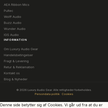
AEA Ribbon Mics
Pultec
Wolff Audio
Buzz Audio
Wunder Audio
IGS Audio
INFORMATION
Om Luxury Audio Gear
Handelsbetingelser
Fragt & Levering
Retur & Reklamation
Kontakt os
Blog & Nyheder
© 2026 Luxury Audio Gear. Alle rettigheder forbeholdes.
Persondata politik
·
Cookies
Denne side betytter sig af Cookies. Vi går ud fra at du er