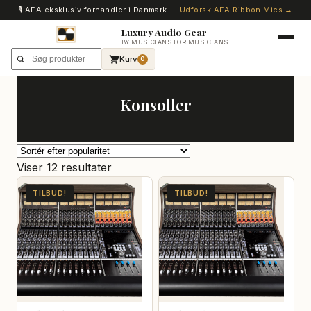
🎙️ AEA eksklusiv forhandler i Danmark —
Udforsk AEA Ribbon Mics →
Luxury Audio Gear
BY MUSICIANS FOR MUSICIANS
Kurv
0
Konsoller
Sorteret
Viser 12 resultater
efter
TILBUD!
TILBUD!
popularitet