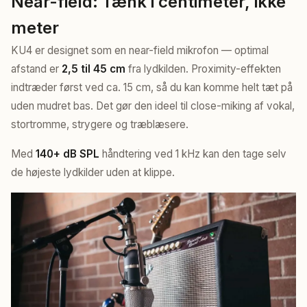
Near-field: Tænk i centimeter, ikke
meter
KU4 er designet som en near-field mikrofon — optimal
afstand er
2,5 til 45 cm
fra lydkilden. Proximity-effekten
indtræder først ved ca. 15 cm, så du kan komme helt tæt på
uden mudret bas. Det gør den ideel til close-miking af vokal,
stortromme, strygere og træblæsere.
Med
140+ dB SPL
håndtering ved 1 kHz kan den tage selv
de højeste lydkilder uden at klippe.