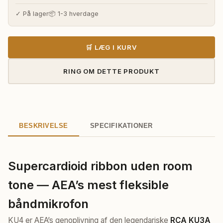
pris
pris
var:
er:
✓ På lager
📦 1-3 hverdage
53.221,00 kr..
49.531,00 kr
🛒 LÆG I KURV
RING OM DETTE PRODUKT
BESKRIVELSE
SPECIFIKATIONER
Supercardioid ribbon uden room
tone — AEA’s mest fleksible
båndmikrofon
KU4 er AEA’s genoplivning af den legendariske
RCA KU3A