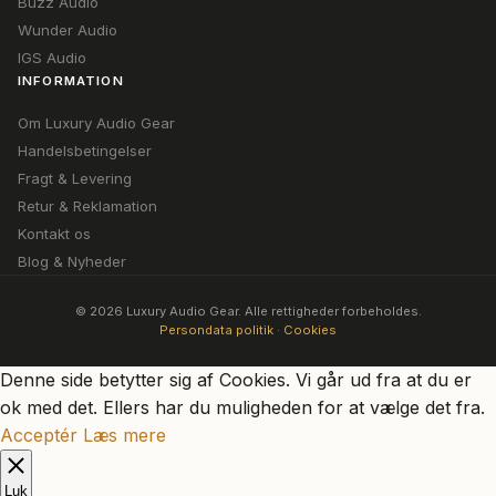
Buzz Audio
Wunder Audio
IGS Audio
INFORMATION
Om Luxury Audio Gear
Handelsbetingelser
Fragt & Levering
Retur & Reklamation
Kontakt os
Blog & Nyheder
© 2026 Luxury Audio Gear. Alle rettigheder forbeholdes.
Persondata politik
·
Cookies
Denne side betytter sig af Cookies. Vi går ud fra at du er
ok med det. Ellers har du muligheden for at vælge det fra.
Acceptér
Læs mere
Luk