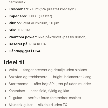
harmonisk
Følsomhed:
2.8 mV/Pa (ulastet kredsløb)
Impedans:
300 Ω (ulastet)
Ribbon:
Rent aluminium, 1.8 μm
Stik:
XLR-3M
Phantom power:
Ikke påkrævet (passiv ribbon)
Baseret på:
RCA KU3A
Håndbygget i USA
Ideel til
Vokal — fanger nærvær og detalje uden sibilans
Saxofon og træblæsere — bright, balanceret klang
Stortromme — tåler højt SPL, tæt på uden mudder
Kontrabas — near-field, fyldig og klar
El-guitar — perfekt foran forstærker-cabinet
Akustisk guitar — silkeblød uden EQ