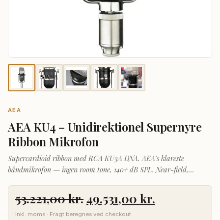
AEA
AEA KU4 – Unidirektionel Supernyre
Ribbon Mikrofon
Supercardioid ribbon med RCA KU3A DNA. AEA's klareste
båndmikrofon — ingen room tone, 140+ dB SPL. Near-field,
håndbygget i USA.
Den
Den
53.221,00
kr.
49.531,00
kr.
oprindelige
aktuelle
Inkl. moms · Fragt beregnes ved checkout