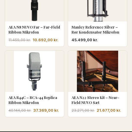
AEA N8 NUVO Far – Far-Field
Manley Reference Silver –
Ribbon Mikrofon
Rør Kondensator Mikrofon
Den
Den
10.692,00
kr.
45.499,00
kr.
11.459,00
kr.
oprindelige
aktuelle
pris
pris
var:
er:
11.459,00 kr..
10.692,00 kr..
AEA R44C – RCA-44 Replica
AEA N22 Stereo Kit – Near-
Ribbon Mikrofon
Field NUVO Sæt
Den
Den
Den
Den
37.369,00
kr.
21.677,00
kr.
40.144,00
kr.
23.271,00
kr.
oprindelige
aktuelle
oprindelige
aktue
pris
pris
pris
pris
var:
er:
var:
er: