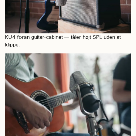
KU4 foran guitar-cabinet — tåler højt SPL uden at
klippe.