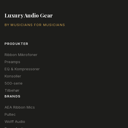
40.144,00 kr..
37.369,00 kr..
23.271,00 kr..
21.677
Luxury Audio Gear
BY MUSICIANS FOR MUSICIANS
PRODUKTER
Ribbon Mikrofoner
Preamps
EQ & Kompressorer
Konsoller
500-serie
Tilbehør
BRANDS
AEA Ribbon Mics
Pultec
Wolff Audio