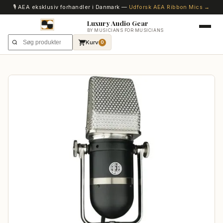
🎙️ AEA eksklusiv forhandler i Danmark —
Udforsk AEA Ribbon Mics →
Luxury Audio Gear
BY MUSICIANS FOR MUSICIANS
Kurv
0