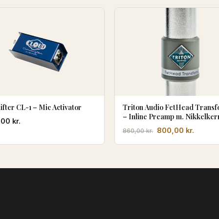
ifter CL-1 – Mic Activator
Triton Audio FetHead Trans
– Inline Preamp m. Nikkelker
,00
kr.
Transformator
Den
Den
800,00
kr.
860,00
kr.
oprindelige
aktuell
pris
pris
var:
er:
860,00 kr..
800,00 