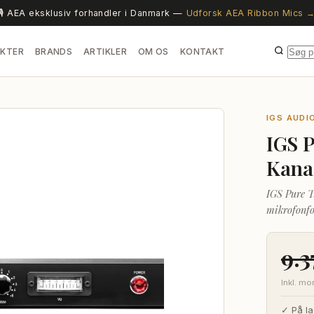
🎙️ AEA eksklusiv forhandler i Danmark —
Udforsk AEA Ribbon Mics 
KTER
BRANDS
ARTIKLER
OM OS
KONTAKT
IGS AUDI
IGS 
Kana
IGS Pure T
mikrofonfo
analog sign
9.
Inkl. m
✓ På la