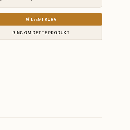
var:
er:
9.375,00 kr..
8.755,00 k
🛒 LÆG I KURV
RING OM DETTE PRODUKT