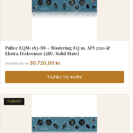
Pultec EQM-1S3-SS – Mastering EQ m. API 2520 &
Ekstra Frekvenser (2RU, Solid State)
Den
Den
30.720,00
kr.
32.995,00
kr.
oprindelige
aktuelle
pris
pris
TILFØJ TIL KURV
var:
er:
32.995,00 kr..
30.720,00 kr..
TILBUD!