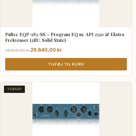
Pultec EQP-1S3-SS – Program EQ m. API 2520 & Ekstra
Frekvenser (2RU, Solid State)
Den
Den
26.840,00
kr.
28.825,00
kr.
oprindelige
aktuelle
pris
pris
TILFØJ TIL KURV
var:
er:
28.825,00 kr..
26.840,00 kr..
TILBUD!