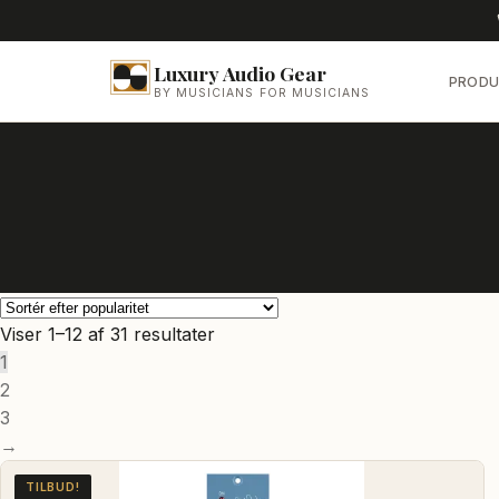
Luxury Audio Gear
PRODU
BY MUSICIANS FOR MUSICIANS
Sorteret
Viser 1–12 af 31 resultater
efter
1
popularitet
2
3
→
TILBUD!