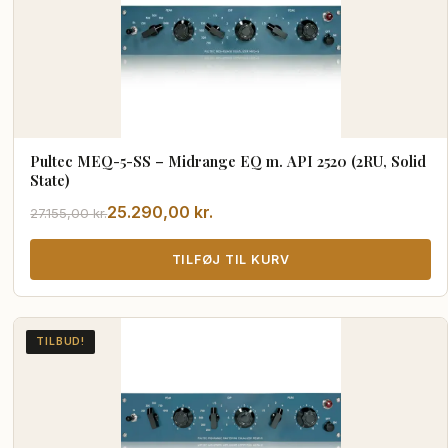
Pultec MEQ-5-SS – Midrange EQ m. API 2520 (2RU, Solid
State)
Den
Den
25.290,00
kr.
27.155,00
kr.
oprindelige
aktuelle
pris
pris
TILFØJ TIL KURV
var:
er:
27.155,00 kr..
25.290,00 kr..
TILBUD!