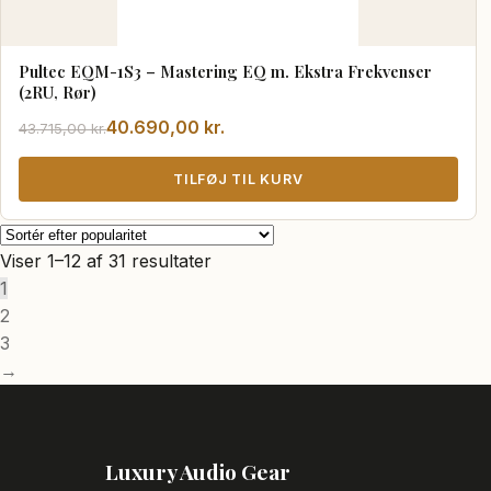
Pultec EQM-1S3 – Mastering EQ m. Ekstra Frekvenser
(2RU, Rør)
Den
Den
40.690,00
kr.
43.715,00
kr.
oprindelige
aktuelle
pris
pris
TILFØJ TIL KURV
var:
er:
43.715,00 kr..
40.690,00 kr..
Sorteret
Viser 1–12 af 31 resultater
efter
1
popularitet
2
3
→
Luxury Audio Gear