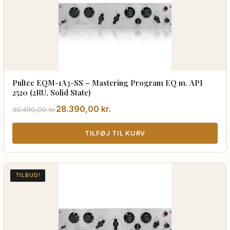
Pultec EQM-1A3-SS – Mastering Program EQ m. API
2520 (2RU, Solid State)
Den
Den
28.390,00
kr.
30.490,00
kr.
oprindelige
aktuelle
pris
pris
TILFØJ TIL KURV
var:
er:
30.490,00 kr..
28.390,00 kr..
TILBUD!