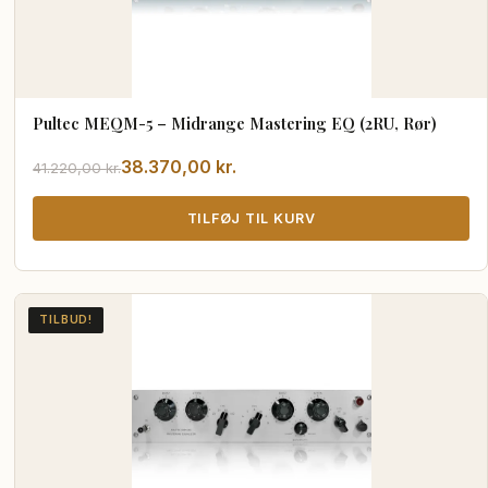
Pultec MEQM-5 – Midrange Mastering EQ (2RU, Rør)
Den
Den
38.370,00
kr.
41.220,00
kr.
oprindelige
aktuelle
pris
pris
TILFØJ TIL KURV
var:
er:
41.220,00 kr..
38.370,00 kr..
TILBUD!