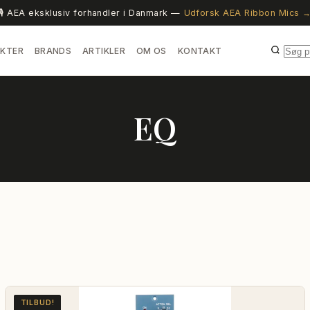
🎙️ AEA eksklusiv forhandler i Danmark —
Udforsk AEA Ribbon Mics 
KTER
BRANDS
ARTIKLER
OM OS
KONTAKT
EQ
TILBUD!