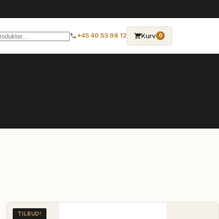
→
Kurv
+45 40 53 98 12
0
TILBUD!