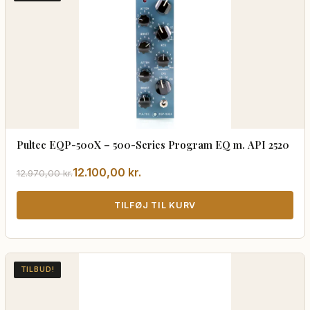
Pultec EQP-500X – 500-Series Program EQ m. API 2520
Den
Den
12.100,00
kr.
12.970,00
kr.
oprindelige
aktuelle
pris
pris
TILFØJ TIL KURV
var:
er:
12.970,00 kr..
12.100,00 kr..
TILBUD!