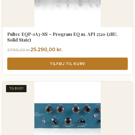
Pultec EQP-1A3-SS – Program EQ m. API 2520 (2RU,
Solid State)
Den
Den
25.290,00
kr.
27.155,00
kr.
oprindelige
aktuelle
pris
pris
TILFØJ TIL KURV
var:
er:
27.155,00 kr..
25.290,00 kr..
TILBUD!