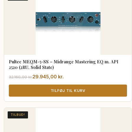
Pultec MEQM-5-SS – Midrange Mastering EQ m. API
2520 (2RU, Solid State)
Den
Den
29.945,00
kr.
32.160,00
kr.
oprindelige
aktuelle
pris
pris
TILFØJ TIL KURV
var:
er:
32.160,00 kr..
29.945,00 kr..
TILBUD!