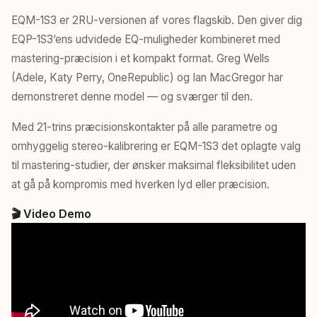
EQM-1S3 er 2RU-versionen af vores flagskib. Den giver dig
EQP-1S3’ens udvidede EQ-muligheder kombineret med
mastering-præcision i et kompakt format. Greg Wells
(Adele, Katy Perry, OneRepublic) og Ian MacGregor har
demonstreret denne model — og sværger til den.
Med 21-trins præcisionskontakter på alle parametre og
omhyggelig stereo-kalibrering er EQM-1S3 det oplagte valg
til mastering-studier, der ønsker maksimal fleksibilitet uden
at gå på kompromis med hverken lyd eller præcision.
🎬 Video Demo