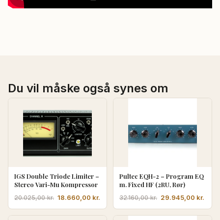
Du vil måske også synes om
IGS Double Triode Limiter –
Pultec EQH-2 – Program EQ
Stereo Vari-Mu Kompressor
m. Fixed HF (2RU, Rør)
Den
Den
Den
Den
18.660,00
kr.
29.945,00
kr.
20.025,00
kr.
32.160,00
kr.
oprindelige
aktuelle
oprindelige
aktu
pris
pris
pris
pris