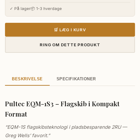
pris
pris
var:
er:
✓ På lager
📦 1-3 hverdage
43.715,00 kr..
40.690,00 
🛒 LÆG I KURV
RING OM DETTE PRODUKT
BESKRIVELSE
SPECIFIKATIONER
Pultec EQM-1S3 – Flagskib i Kompakt
Format
“EQM-1S flagskibsteknologi i pladsbesparende 2RU —
Greg Wells’ favorit.”