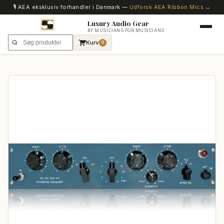
🎙️ AEA eksklusiv forhandler i Danmark —
Udforsk AEA Ribbon Mics →
Luxury Audio Gear
BY MUSICIANS FOR MUSICIANS
Kurv
0