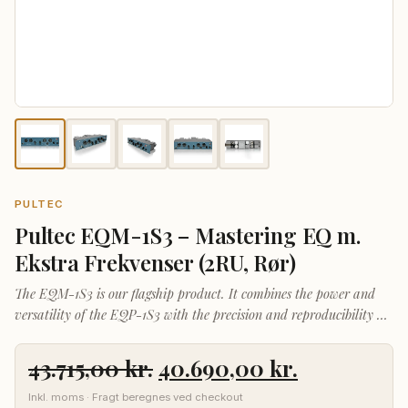
PULTEC
Pultec EQM-1S3 – Mastering EQ m.
Ekstra Frekvenser (2RU, Rør)
The EQM-1S3 is our flagship product. It combines the power and
versatility of the EQP-1S3 with the precision and reproducibility of
the mastering versions.
Den
Den
43.715,00
kr.
40.690,00
kr.
oprindelige
aktuelle
Inkl. moms · Fragt beregnes ved checkout