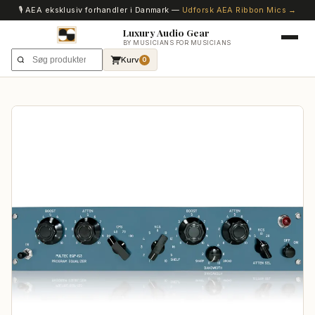
🎙️ AEA eksklusiv forhandler i Danmark —
Udforsk AEA Ribbon Mics →
Luxury Audio Gear
BY MUSICIANS FOR MUSICIANS
Kurv
0