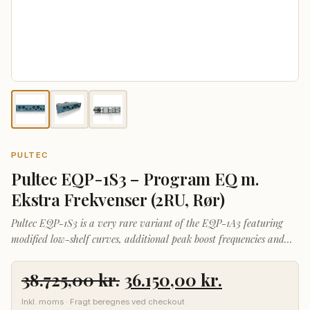
PULTEC
Pultec EQP-1S3 – Program EQ m.
Ekstra Frekvenser (2RU, Rør)
Pultec EQP-1S3 is a very rare variant of the EQP-1A3 featuring
modified low-shelf curves, additional peak boost frequencies and
high-shelf boost.
Den
Den
38.725,00
kr.
36.150,00
kr.
oprindelige
aktuelle
Inkl. moms · Fragt beregnes ved checkout