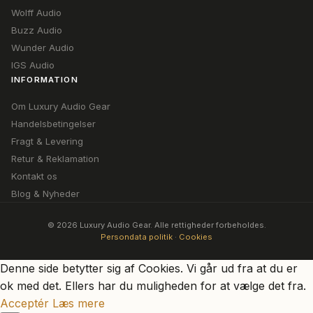
Wolff Audio
Buzz Audio
Wunder Audio
IGS Audio
INFORMATION
Om Luxury Audio Gear
Handelsbetingelser
Fragt & Levering
Retur & Reklamation
Kontakt os
Blog & Nyheder
© 2026 Luxury Audio Gear. Alle rettigheder forbeholdes.
Persondata politik
·
Cookies
Denne side betytter sig af Cookies. Vi går ud fra at du er
ok med det. Ellers har du muligheden for at vælge det fra.
Acceptér
Læs mere