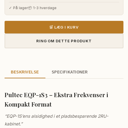
pris
pris
var:
er:
✓ På lager
📦 1-3 hverdage
38.725,00 kr..
36.150,00 kr
🛒 LÆG I KURV
RING OM DETTE PRODUKT
BESKRIVELSE
SPECIFIKATIONER
Pultec EQP-1S3 – Ekstra Frekvenser i
Kompakt Format
“EQP-1S’ens alsidighed i et pladsbesparende 2RU-
kabinet.”