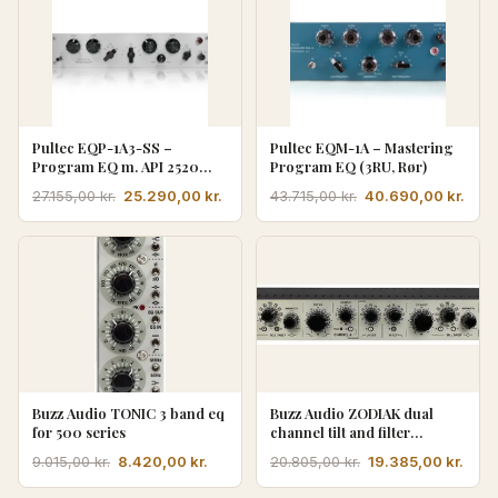
Pultec EQP-1A3-SS –
Pultec EQM-1A – Mastering
Program EQ m. API 2520
Program EQ (3RU, Rør)
(2RU, Solid State)
Den
Den
Den
Den
25.290,00
kr.
40.690,00
kr.
27.155,00
kr.
43.715,00
kr.
oprindelige
aktuelle
oprindelige
aktu
pris
pris
pris
pris
var:
er:
var:
er:
27.155,00 kr..
25.290,00 kr..
43.715,00 kr..
40.6
Buzz Audio TONIC 3 band eq
Buzz Audio ZODIAK dual
for 500 series
channel tilt and filter
equalizer — Diskret Class A
Den
Den
Den
Den
8.420,00
kr.
19.385,00
kr.
9.015,00
kr.
20.805,00
kr.
med transformer
oprindelige
aktuelle
oprindelige
aktu