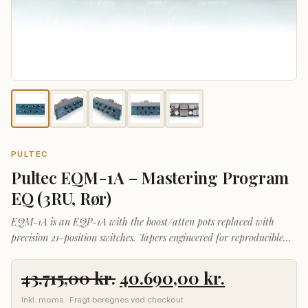
PULTEC
Pultec EQM-1A – Mastering Program
EQ (3RU, Rør)
EQM-1A is an EQP-1A with the boost/atten pots replaced with
precision 21-position switches. Tapers engineered for reproducible
0.5 dB/step control.
Den
Den
43.715,00
kr.
40.690,00
kr.
oprindelige
aktuelle
Inkl. moms · Fragt beregnes ved checkout