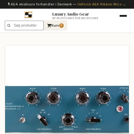
🎙️ AEA eksklusiv forhandler i Danmark —
Udforsk AEA Ribbon Mics →
Luxury Audio Gear
BY MUSICIANS FOR MUSICIANS
Kurv
0