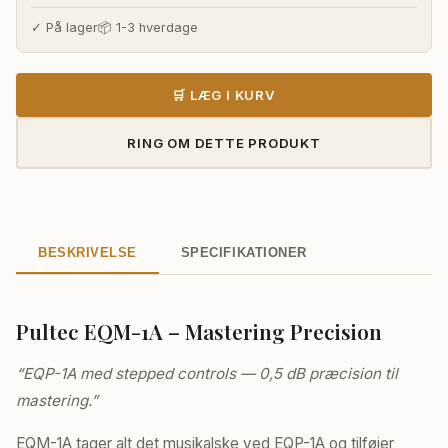
pris
pris
var:
er:
✓ På lager
📦 1-3 hverdage
43.715,00 kr..
40.690,00 
🛒 LÆG I KURV
RING OM DETTE PRODUKT
BESKRIVELSE
SPECIFIKATIONER
Pultec EQM-1A – Mastering Precision
“EQP-1A med stepped controls — 0,5 dB præcision til
mastering.”
EQM-1A tager alt det musikalske ved EQP-1A og tilføjer