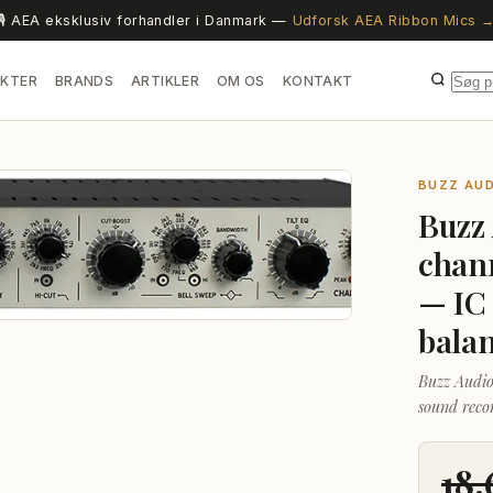
🎙️ AEA eksklusiv forhandler i Danmark —
Udforsk AEA Ribbon Mics 
KTER
BRANDS
ARTIKLER
OM OS
KONTAKT
BUZZ AUD
Buzz
chann
— IC
bala
Buzz Audio
sound reco
Woodshop R
filters, a 
18