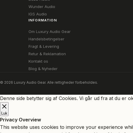
Wunder Audio
IGS Audio
INFORMATION
Om Luxury Audio Gear
Handelsbetingelser
Fragt & Levering
Retur & Reklamation
Kontakt os
Blog & Nyheder
© 2026 Luxury Audio Gear. Alle rettigheder forbeholdes.
Denne side betytter sig af Cookies. Vi går ud fra at du er o
Luk
Privacy Overview
This website uses cookies to improve your experience whil