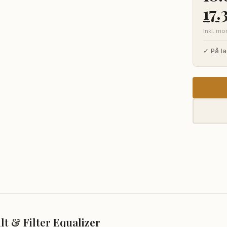
De
17
opr
Inkl. m
pri
✓ På la
var
18.
t & Filter Equalizer