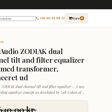
→
Kurv
+45 40 53 98 12
0
IO
 Audio ZODIAK dual
el tilt and filter equalizer
 med transformer,
nceret ud
 ZODIAK dual channel tilt and filter equalizer – A new
rding equalizer concept as developed by Zak Cohen of
ecording in Canada, incorporating high and low pass
tilt EQ control and sweep midrange bell filters.
.640,00
kr.