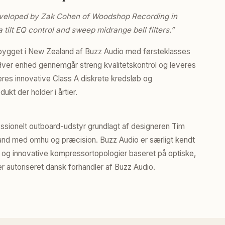
eveloped by Zak Cohen of Woodshop Recording in
 tilt EQ control and sweep midrange bell filters.”
ndbygget i New Zealand af Buzz Audio med førsteklasses
ver enhed gennemgår streng kvalitetskontrol og leveres
 deres innovative Class A diskrete kredsløb og
kt der holder i årtier.
ssionelt outboard-udstyr grundlagt af designeren Tim
land med omhu og præcision. Buzz Audio er særligt kendt
n og innovative kompressortopologier baseret på optiske,
 autoriseret dansk forhandler af Buzz Audio.