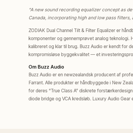
“A new sound recording equalizer concept as d
Canada, incorporating high and low pass filters, a
ZODIAK Dual Channel Tilt & Filter Equalizer er hå
komponenter og gennemprøvet analog teknologi. H
kalibreret og klar til brug. Buzz Audio er kendt for
kompromisløse byggekvalitet — et investeringsprodu
Om Buzz Audio
Buzz Audio er en newzealandsk producent af profe
Farrant. Alle produkter er håndbyggede i New Zea
for deres “True Class A” diskrete forstærkerdesig
diode bridge og VCA kredsløb. Luxury Audio Gear er