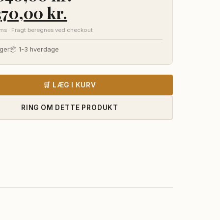
n
Den
.370,00
kr.
indelige
aktuelle
oms · Fragt beregnes ved checkout
s
pris
ger
📦 1-3 hverdage
:
er:
640,00 kr..
17.370,00 kr..
🛒 LÆG I KURV
RING OM DETTE PRODUKT