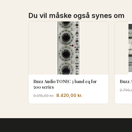
Du vil måske også synes om
Buzz Audio TONIC 3 band eq for
Buzz 
500 series
2.790
Den
Den
8.420,00
kr.
9.015,00
kr.
oprindelige
aktuelle
pris
pris
var:
er:
9.015,00 kr..
8.420,00 kr..