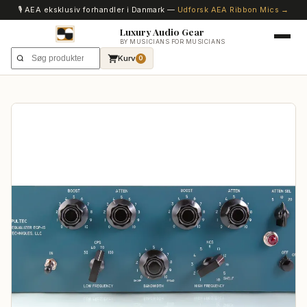
🎙️ AEA eksklusiv forhandler i Danmark —
Udforsk AEA Ribbon Mics →
Luxury Audio Gear
BY MUSICIANS FOR MUSICIANS
Kurv
0