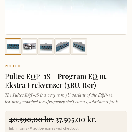
PULTEC
Pultec EQP-1S – Program EQ m.
Ekstra Frekvenser (3RU, Rør)
The Pultec EQP-1S is a very rare 3U variant of the EQP-1A,
featuring modified low-frequency shelf curves, additional peak
boost frequencies & high-frequency shelf boost.
Den
Den
40.390,00
kr.
37.595,00
kr.
oprindelige
aktuelle
Inkl. moms · Fragt beregnes ved checkout