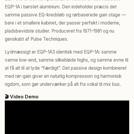
EQP-1A i børstet aluminium. Den indeholder præcis det
samme passive EQ-kredsløb og rørbaserede gain stage —
bare i et smallere kabinet, der passer perfekt i moderne,
pladsbevidste studier. Produceret fra 1971-1981 og nu
genskabt af Pulse Techniques.
Lydmæssigt er EQP-1A3 identisk med EQP-1A: samme
varme low-end, samme silkebløde highs, og samme evne til
at få alt til at lyde “færdigt”. Det passive design kombineret
med rør-gain giver en naturlig kompression og harmonisk
rigdom, som gør underværker på alt fra vokal til mix bus.
🎬 Video Demo