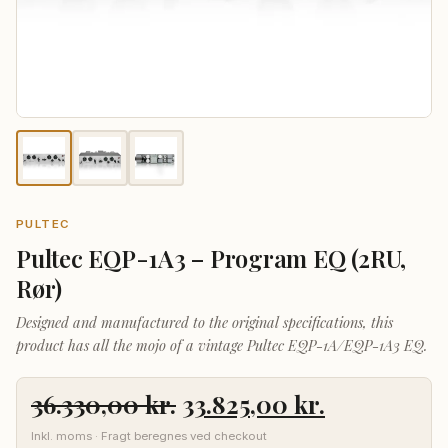
PULTEC
Pultec EQP-1A3 – Program EQ (2RU,
Rør)
Designed and manufactured to the original specifications, this
product has all the mojo of a vintage Pultec EQP-1A/EQP-1A3 EQ.
Den
Den
36.330,00
kr.
33.825,00
kr.
oprindelige
aktuelle
Inkl. moms · Fragt beregnes ved checkout