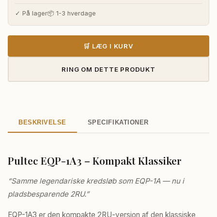
pris
pris
var:
er:
✓ På lager
📦 1-3 hverdage
36.330,00 kr..
33.825,00 k
🛒 LÆG I KURV
RING OM DETTE PRODUKT
BESKRIVELSE
SPECIFIKATIONER
Pultec EQP-1A3 – Kompakt Klassiker
“Samme legendariske kredsløb som EQP-1A — nu i
pladsbesparende 2RU.”
EQP-1A3 er den kompakte 2RU-version af den klassiske