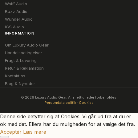
Wolff Audio
Buzz Audio
Wunder Audio
IGS Audio
INFORMATION
Om Luxury Audio Gear
Handelsbetingelser
Fragt & Levering
Retur & Reklamation
Kontakt os
Blog & Nyheder
© 2026 Luxury Audio Gear. Alle rettigheder forbeholdes.
Persondata politik
·
Cookies
Denne side betytter sig af Cookies. Vi går ud fra at du er
ok med det. Ellers har du muligheden for at vælge det fra.
Acceptér
Læs mere