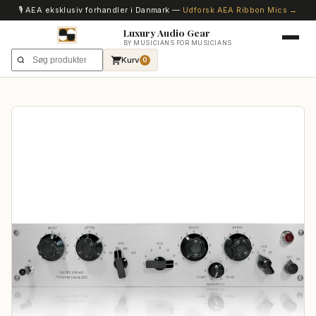
🎙️ AEA eksklusiv forhandler i Danmark —
Udforsk AEA Ribbon Mics →
Luxury Audio Gear
BY MUSICIANS FOR MUSICIANS
Kurv
0