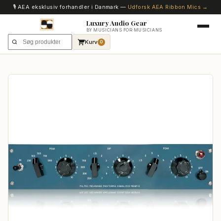
🎙️ AEA eksklusiv forhandler i Danmark —
Udforsk AEA Ribbon Mics →
Luxury Audio Gear
BY MUSICIANS FOR MUSICIANS
Kurv
0