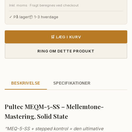
oprindelige
aktuelle
Inkl. moms · Fragt beregnes ved checkout
pris
pris
var:
er:
✓ På lager
📦 1-3 hverdage
32.160,00 kr..
29.945,00 k
🛒 LÆG I KURV
RING OM DETTE PRODUKT
BESKRIVELSE
SPECIFIKATIONER
Pultec MEQM-5-SS – Mellemtone-
Mastering, Solid State
“MEQ-5-SS + stepped kontrol = den ultimative