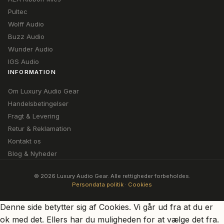
Pultec
Wolff Audio
Buzz Audio
Wunder Audio
IGS Audio
INFORMATION
Om Luxury Audio Gear
Handelsbetingelser
Fragt & Levering
Retur & Reklamation
Kontakt os
Blog & Nyheder
© 2026 Luxury Audio Gear. Alle rettigheder forbeholdes.
Persondata politik
·
Cookies
Denne side betytter sig af Cookies. Vi går ud fra at du er
ok med det. Ellers har du muligheden for at vælge det fra.