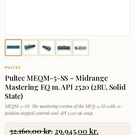
PULTEC
Pultec MEQM-5-SS – Midrange
Mastering EQ m. API 2520 (2RU, Solid
State)
MEQM-5-SS: The mastering version of the MEQ-5-SS with 21-
position stepped controls and API 2520 op-amp.
Den
Den
32.160,00
kr.
29.945,00
kr.