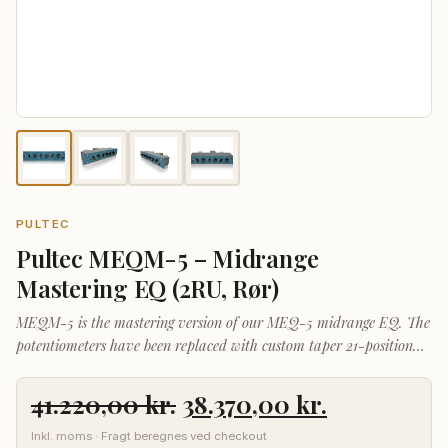
PULTEC
Pultec MEQM-5 – Midrange
Mastering EQ (2RU, Rør)
MEQM-5 is the mastering version of our MEQ-5 midrange EQ. The
potentiometers have been replaced with custom taper 21-position
precision rotary switches.
Den
Den
41.220,00
kr.
38.370,00
kr.
oprindelige
aktuelle
Inkl. moms · Fragt beregnes ved checkout