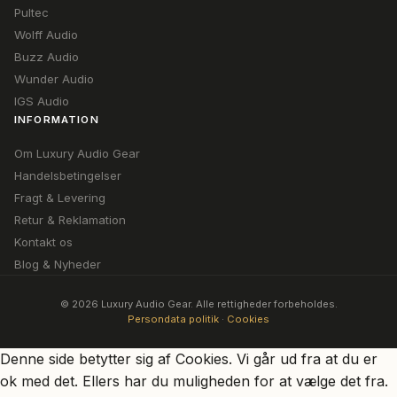
Pultec
Wolff Audio
Buzz Audio
Wunder Audio
IGS Audio
INFORMATION
Om Luxury Audio Gear
Handelsbetingelser
Fragt & Levering
Retur & Reklamation
Kontakt os
Blog & Nyheder
© 2026 Luxury Audio Gear. Alle rettigheder forbeholdes.
Persondata politik
·
Cookies
Denne side betytter sig af Cookies. Vi går ud fra at du er
ok med det. Ellers har du muligheden for at vælge det fra.