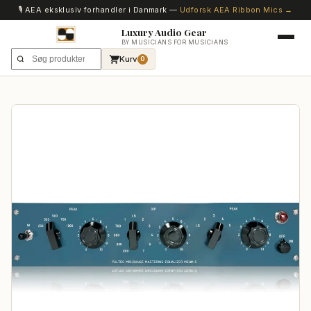
🎙️ AEA eksklusiv forhandler i Danmark —
Udforsk AEA Ribbon Mics →
Luxury Audio Gear
BY MUSICIANS FOR MUSICIANS
Kurv
0