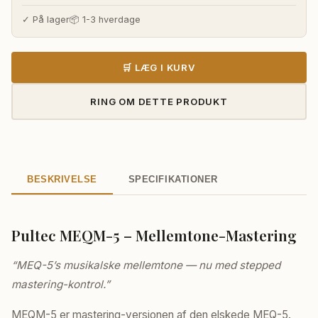
pris
pris
var:
er:
✓ På lager
📦 1-3 hverdage
41.220,00 kr..
38.370,00 k
🛒 LÆG I KURV
RING OM DETTE PRODUKT
BESKRIVELSE
SPECIFIKATIONER
Pultec MEQM-5 – Mellemtone-Mastering
“MEQ-5’s musikalske mellemtone — nu med stepped
mastering-kontrol.”
MEQM-5 er mastering-versionen af den elskede MEQ-5.