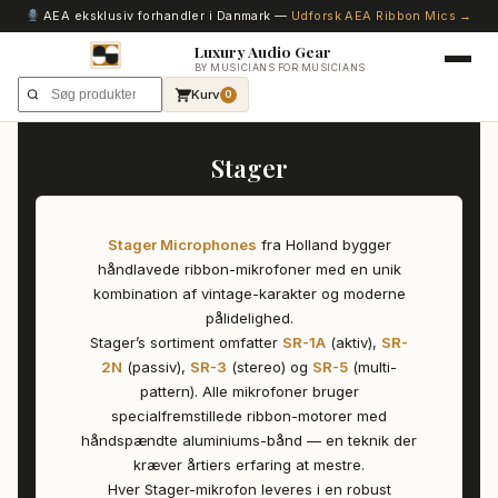
AEA eksklusiv forhandler i Danmark —
Udforsk AEA Ribbon Mics →
Luxury Audio Gear
BY MUSICIANS FOR MUSICIANS
Kurv
0
Stager
Stager Microphones
fra Holland bygger
håndlavede ribbon-mikrofoner med en unik
kombination af vintage-karakter og moderne
pålidelighed.
Stager’s sortiment omfatter
SR-1A
(aktiv),
SR-
2N
(passiv),
SR-3
(stereo) og
SR-5
(multi-
pattern). Alle mikrofoner bruger
specialfremstillede ribbon-motorer med
håndspændte aluminiums-bånd — en teknik der
kræver årtiers erfaring at mestre.
Hver Stager-mikrofon leveres i en robust