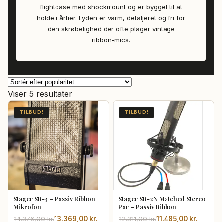
flightcase med shockmount og er bygget til at
holde i årtier. Lyden er varm, detaljeret og fri for
den skrøbelighed der ofte plager vintage
ribbon-mics.
Sorteret
Viser 5 resultater
efter
TILBUD!
TILBUD!
popularitet
Stager SR-3 – Passiv Ribbon
Stager SR-2N Matched Stereo
Mikrofon
Par – Passiv Ribbon
Den
Den
Den
Den
14.376,00
kr.
13.369,00
kr.
12.311,00
kr.
11.485,00
kr.