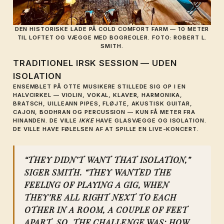
DEN HISTORISKE LADE PÅ COLD COMFORT FARM — 10 METER
TIL LOFTET OG VÆGGE MED BOGREOLER. FOTO: ROBERT L.
SMITH.
TRADITIONEL IRSK SESSION — UDEN
ISOLATION
ENSEMBLET PÅ OTTE MUSIKERE STILLEDE SIG OP I EN
HALVCIRKEL — VIOLIN, VOKAL, KLAVER, HARMONIKA,
BRATSCH, UILLEANN PIPES, FLØJTE, AKUSTISK GUITAR,
CAJON, BODHRAN OG PERCUSSION — KUN FÅ METER FRA
HINANDEN. DE VILLE
IKKE
HAVE GLASVÆGGE OG ISOLATION.
DE VILLE HAVE FØLELSEN AF AT SPILLE EN LIVE-KONCERT.
“THEY DIDN’T WANT THAT ISOLATION,”
SIGER SMITH. “THEY WANTED THE
FEELING OF PLAYING A GIG, WHEN
THEY’RE ALL RIGHT NEXT TO EACH
OTHER IN A ROOM, A COUPLE OF FEET
APART. SO, THE CHALLENGE WAS: HOW