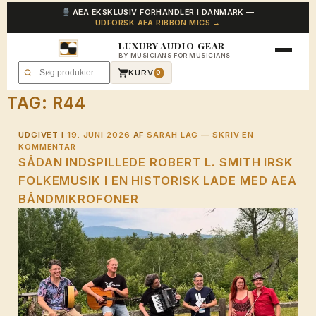
AEA EKSKLUSIV FORHANDLER I DANMARK —
UDFORSK AEA RIBBON MICS →
LUXURY AUDIO GEAR
BY MUSICIANS FOR MUSICIANS
KURV
0
TAG:
R44
UDGIVET I
19. JUNI 2026
AF
SARAH LAG
—
SKRIV EN
KOMMENTAR
SÅDAN INDSPILLEDE ROBERT L. SMITH IRSK
FOLKEMUSIK I EN HISTORISK LADE MED AEA
BÅNDMIKROFONER