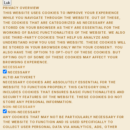
Luk
PRIVACY OVERVIEW
THIS WEBSITE USES COOKIES TO IMPROVE YOUR EXPERIENCE
WHILE YOU NAVIGATE THROUGH THE WEBSITE. OUT OF THESE,
THE COOKIES THAT ARE CATEGORIZED AS NECESSARY ARE
STORED ON YOUR BROWSER AS THEY ARE ESSENTIAL FOR THE
WORKING OF BASIC FUNCTIONALITIES OF THE WEBSITE. WE ALSO
USE THIRD-PARTY COOKIES THAT HELP US ANALYZE AND
UNDERSTAND HOW YOU USE THIS WEBSITE. THESE COOKIES WILL
BE STORED IN YOUR BROWSER ONLY WITH YOUR CONSENT. YOU
ALSO HAVE THE OPTION TO OPT-OUT OF THESE COOKIES. BUT
OPTING OUT OF SOME OF THESE COOKIES MAY AFFECT YOUR
BROWSING EXPERIENCE.
NECESSARY
NECESSARY
ALTID AKTIVERET
NECESSARY COOKIES ARE ABSOLUTELY ESSENTIAL FOR THE
WEBSITE TO FUNCTION PROPERLY. THIS CATEGORY ONLY
INCLUDES COOKIES THAT ENSURES BASIC FUNCTIONALITIES AND
SECURITY FEATURES OF THE WEBSITE. THESE COOKIES DO NOT
STORE ANY PERSONAL INFORMATION.
NON-NECESSARY
NON-NECESSARY
ANY COOKIES THAT MAY NOT BE PARTICULARLY NECESSARY FOR
THE WEBSITE TO FUNCTION AND IS USED SPECIFICALLY TO
COLLECT USER PERSONAL DATA VIA ANALYTICS, ADS, OTHER