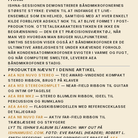
ISHNA-SESSIONEN DEMONSTRERER BÅNDMIKROFONERNES
STØRSTE STYRKE: EVNEN TIL AT INDFANGE ET LIVE-
ENSEMBLE SOM EN HELHED, SAMTIDIG MED AT HVER ENKELT
KILDE FORBLIVER ADSKILT NOK TIL AT BLIVE FORMET I POST-
PRODUKTION. OTTETALSKARAKTERISTIKKEN ER IKKE EN
BEGRÆNSNING — DEN ER ET PRÆCISIONSVÆRKTØJ, NÅR
MAN VED HVORDAN MAN BRUGER NULLPUNKTERNE.
SMITHS SESSION VISER OGSÅ AT BÅNDMIKROFONER ER DE
ULTIMATIVE ARBEJDSHESTE UNDER KRÆVENDE FORHOLD.
NÅR KONDENSATORMIKROFONER SVIGTER I VARME OG FUGT,
OG NÅR COMPUTERE SMELTER, LEVERER AEA
BÅNDMIKROFONER STADIG.
PRODUKTER NÆVNT I DENNE ARTIKEL
AEA N28 NUVO STEREO
— TEC AWARD-VINDENDE KOMPAKT
STEREO RIBBON, BRUGT PÅ KLAVER
AEA N13 STEREOKOMPLET
— NEAR-FIELD RIBBON TIL GUITAR
OG INTIM OPTAGELSE
AEA R88 MK2
— STEREO BLUMLEIN RIBBON, IDEEL TIL
PERCUSSION OG RUMKLANG
AEA A440
— FLAGSKIBSMODELLEN MED REFERENCEKLASSE
DETALJEGRAD
AEA N8 NUVO FAR
— AKTIV FAR-FIELD RIBBON TIL
TRÆBLÆSERE OG STRYGERE
LYT TIL ISHNA’S ALBUM SLÍ AMACH: WAY OUT PÅ
ISHNAMUSIC.COM
. FOTO: EVE RAFAEL (HEADER); ROBERT L.
SMITH (SESSION). HISTORIE OPRINDELIGT BRAGT PÅ
AEA