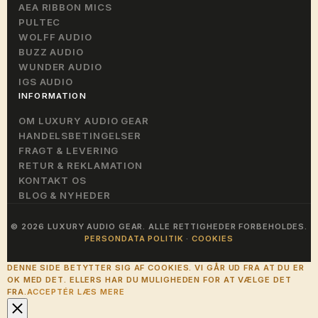
AEA RIBBON MICS
PULTEC
WOLFF AUDIO
BUZZ AUDIO
WUNDER AUDIO
IGS AUDIO
INFORMATION
OM LUXURY AUDIO GEAR
HANDELSBETINGELSER
FRAGT & LEVERING
RETUR & REKLAMATION
KONTAKT OS
BLOG & NYHEDER
© 2026 LUXURY AUDIO GEAR. ALLE RETTIGHEDER FORBEHOLDES.
PERSONDATA POLITIK
·
COOKIES
DENNE SIDE BETYTTER SIG AF COOKIES. VI GÅR UD FRA AT DU ER
OK MED DET. ELLERS HAR DU MULIGHEDEN FOR AT VÆLGE DET
FRA.
ACCEPTÉR
LÆS MERE