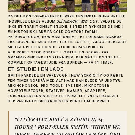
DA DET BOSTON-BASEREDE IRSKE ENSEMBLE
ISHNA
SKULLE
INDSPILLE DERES ALBUM
SLÍ AMACH: WAY OUT
, VALGTE DE
IKKE ET TRADITIONELT STUDIE. I STEDET RYKKEDE DE IND I
EN HISTORISK LADE PÅ COLD COMFORT FARM I
PETERBOROUGH, NEW HAMPSHIRE — ET FORSAMLINGSHUS
FRA 1960’ERNE MED 10 METER TIL LOFTET, VÆGGE BEKLÆDT
MED BOGREOLER OG NUL STUDIEINFRASTRUKTUR.
VED RORET STOD
ROBERT L. SMITH
, EN OSCAR- OG
GRAMMY-VINDENDE LYDTEKNIKER, DER MÅTTE BYGGE ET
KOMPLET OPTAGESTUDIE FRA BUNDEN — PÅ 14 TIMER.
ET STUDIE I EN LADE
SMITH PAKKEDE EN VAREVOGN I NEW YORK CITY OG KØRTE
FEM TIMER NORDPÅ MED ALT HVAD HAN EJEDE AF UDSTYR:
MIXINGKONSOL, PRO TOOLS-SYSTEM, MIKROFONER,
HOVEDTELEFONER, STATIVER, KABLER, ADAPTERE,
FORLÆNGERLEDNINGER OG ET KOMPLET VÆRKTØJSSÆT.
DER VAR INGEN GUITAR CENTER RUNDT OM HJØRNET.
“I LITERALLY BUILT A STUDIO IN 14
HOURS,” FORTÆLLER SMITH. “WHERE WE
WERE, THERE’S NO GUITAR CENTER TWO