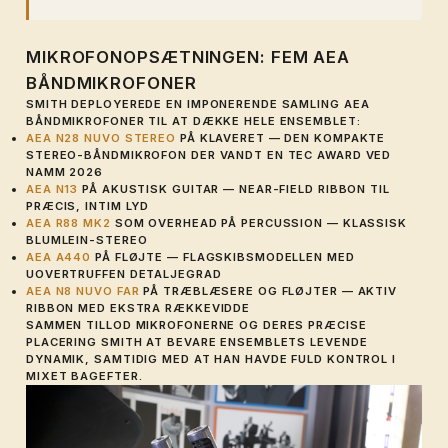
MIKROFONOPSÆTNINGEN: FEM AEA
BÅNDMIKROFONER
SMITH DEPLOYEREDE EN IMPONERENDE SAMLING AEA
BÅNDMIKROFONER TIL AT DÆKKE HELE ENSEMBLET:
AEA N28 NUVO STEREO
PÅ KLAVERET — DEN KOMPAKTE
STEREO-BÅNDMIKROFON DER VANDT EN TEC AWARD VED
NAMM 2026
AEA N13
PÅ AKUSTISK GUITAR — NEAR-FIELD RIBBON TIL
PRÆCIS, INTIM LYD
AEA R88 MK2
SOM OVERHEAD PÅ PERCUSSION — KLASSISK
BLUMLEIN-STEREO
AEA A440
PÅ FLØJTE — FLAGSKIBSMODELLEN MED
UOVERTRUFFEN DETALJEGRAD
AEA N8 NUVO FAR
PÅ TRÆBLÆSERE OG FLØJTER — AKTIV
RIBBON MED EKSTRA RÆKKEVIDDE
SAMMEN TILLOD MIKROFONERNE OG DERES PRÆCISE
PLACERING SMITH AT BEVARE ENSEMBLETS LEVENDE
DYNAMIK, SAMTIDIG MED AT HAN HAVDE FULD KONTROL I
MIXET BAGEFTER.