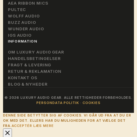
AEA RIBBON MICS
PULTEC
WOLFF AUDIO
BUZZ AUDIO
WUNDER AUDIO
IGS AUDIO
INFORMATION
OM LUXURY AUDIO GEAR
HANDELSBETINGELSER
FRAGT & LEVERING
RETUR & REKLAMATION
KONTAKT OS
BLOG & NYHEDER
© 2026 LUXURY AUDIO GEAR. ALLE RETTIGHEDER FORBEHOLDES.
PERSONDATA POLITIK
·
COOKIES
DENNE SIDE BETYTTER SIG AF COOKIES. VI GÅR UD FRA AT DU ER
OK MED DET. ELLERS HAR DU MULIGHEDEN FOR AT VÆLGE DET
FRA.
ACCEPTÉR
LÆS MERE