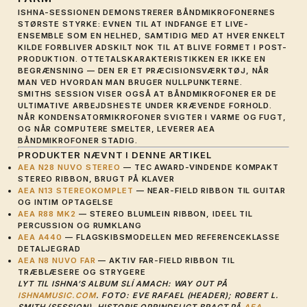
ISHNA-SESSIONEN DEMONSTRERER BÅNDMIKROFONERNES
STØRSTE STYRKE: EVNEN TIL AT INDFANGE ET LIVE-
ENSEMBLE SOM EN HELHED, SAMTIDIG MED AT HVER ENKELT
KILDE FORBLIVER ADSKILT NOK TIL AT BLIVE FORMET I POST-
PRODUKTION. OTTETALSKARAKTERISTIKKEN ER IKKE EN
BEGRÆNSNING — DEN ER ET PRÆCISIONSVÆRKTØJ, NÅR
MAN VED HVORDAN MAN BRUGER NULLPUNKTERNE.
SMITHS SESSION VISER OGSÅ AT BÅNDMIKROFONER ER DE
ULTIMATIVE ARBEJDSHESTE UNDER KRÆVENDE FORHOLD.
NÅR KONDENSATORMIKROFONER SVIGTER I VARME OG FUGT,
OG NÅR COMPUTERE SMELTER, LEVERER AEA
BÅNDMIKROFONER STADIG.
PRODUKTER NÆVNT I DENNE ARTIKEL
AEA N28 NUVO STEREO
— TEC AWARD-VINDENDE KOMPAKT
STEREO RIBBON, BRUGT PÅ KLAVER
AEA N13 STEREOKOMPLET
— NEAR-FIELD RIBBON TIL GUITAR
OG INTIM OPTAGELSE
AEA R88 MK2
— STEREO BLUMLEIN RIBBON, IDEEL TIL
PERCUSSION OG RUMKLANG
AEA A440
— FLAGSKIBSMODELLEN MED REFERENCEKLASSE
DETALJEGRAD
AEA N8 NUVO FAR
— AKTIV FAR-FIELD RIBBON TIL
TRÆBLÆSERE OG STRYGERE
LYT TIL ISHNA’S ALBUM SLÍ AMACH: WAY OUT PÅ
ISHNAMUSIC.COM
. FOTO: EVE RAFAEL (HEADER); ROBERT L.
SMITH (SESSION). HISTORIE OPRINDELIGT BRAGT PÅ
AEA