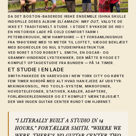
DA DET BOSTON-BASEREDE IRSKE ENSEMBLE
ISHNA
SKULLE
INDSPILLE DERES ALBUM
SLÍ AMACH: WAY OUT
, VALGTE DE
IKKE ET TRADITIONELT STUDIE. I STEDET RYKKEDE DE IND I
EN HISTORISK LADE PÅ COLD COMFORT FARM I
PETERBOROUGH, NEW HAMPSHIRE — ET FORSAMLINGSHUS
FRA 1960’ERNE MED 10 METER TIL LOFTET, VÆGGE BEKLÆDT
MED BOGREOLER OG NUL STUDIEINFRASTRUKTUR.
VED RORET STOD
ROBERT L. SMITH
, EN OSCAR- OG
GRAMMY-VINDENDE LYDTEKNIKER, DER MÅTTE BYGGE ET
KOMPLET OPTAGESTUDIE FRA BUNDEN — PÅ 14 TIMER.
ET STUDIE I EN LADE
SMITH PAKKEDE EN VAREVOGN I NEW YORK CITY OG KØRTE
FEM TIMER NORDPÅ MED ALT HVAD HAN EJEDE AF UDSTYR:
MIXINGKONSOL, PRO TOOLS-SYSTEM, MIKROFONER,
HOVEDTELEFONER, STATIVER, KABLER, ADAPTERE,
FORLÆNGERLEDNINGER OG ET KOMPLET VÆRKTØJSSÆT.
DER VAR INGEN GUITAR CENTER RUNDT OM HJØRNET.
“I LITERALLY BUILT A STUDIO IN 14
HOURS,” FORTÆLLER SMITH. “WHERE WE
WERE, THERE’S NO GUITAR CENTER TWO