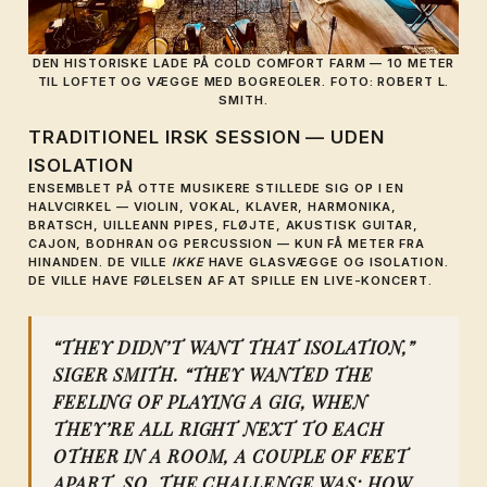
DEN HISTORISKE LADE PÅ COLD COMFORT FARM — 10 METER
TIL LOFTET OG VÆGGE MED BOGREOLER. FOTO: ROBERT L.
SMITH.
TRADITIONEL IRSK SESSION — UDEN
ISOLATION
ENSEMBLET PÅ OTTE MUSIKERE STILLEDE SIG OP I EN
HALVCIRKEL — VIOLIN, VOKAL, KLAVER, HARMONIKA,
BRATSCH, UILLEANN PIPES, FLØJTE, AKUSTISK GUITAR,
CAJON, BODHRAN OG PERCUSSION — KUN FÅ METER FRA
HINANDEN. DE VILLE
IKKE
HAVE GLASVÆGGE OG ISOLATION.
DE VILLE HAVE FØLELSEN AF AT SPILLE EN LIVE-KONCERT.
“THEY DIDN’T WANT THAT ISOLATION,”
SIGER SMITH. “THEY WANTED THE
FEELING OF PLAYING A GIG, WHEN
THEY’RE ALL RIGHT NEXT TO EACH
OTHER IN A ROOM, A COUPLE OF FEET
APART. SO, THE CHALLENGE WAS: HOW