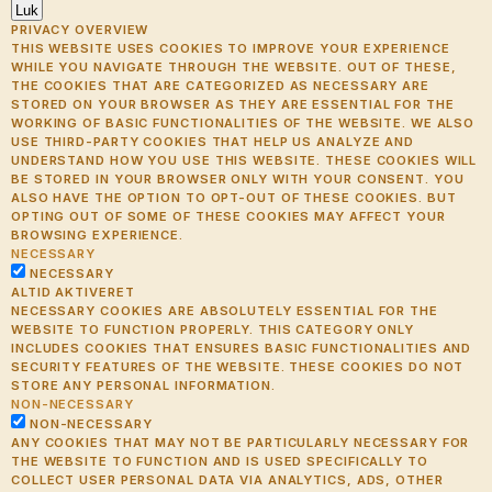
Luk
PRIVACY OVERVIEW
THIS WEBSITE USES COOKIES TO IMPROVE YOUR EXPERIENCE
WHILE YOU NAVIGATE THROUGH THE WEBSITE. OUT OF THESE,
THE COOKIES THAT ARE CATEGORIZED AS NECESSARY ARE
STORED ON YOUR BROWSER AS THEY ARE ESSENTIAL FOR THE
WORKING OF BASIC FUNCTIONALITIES OF THE WEBSITE. WE ALSO
USE THIRD-PARTY COOKIES THAT HELP US ANALYZE AND
UNDERSTAND HOW YOU USE THIS WEBSITE. THESE COOKIES WILL
BE STORED IN YOUR BROWSER ONLY WITH YOUR CONSENT. YOU
ALSO HAVE THE OPTION TO OPT-OUT OF THESE COOKIES. BUT
OPTING OUT OF SOME OF THESE COOKIES MAY AFFECT YOUR
BROWSING EXPERIENCE.
NECESSARY
NECESSARY
ALTID AKTIVERET
NECESSARY COOKIES ARE ABSOLUTELY ESSENTIAL FOR THE
WEBSITE TO FUNCTION PROPERLY. THIS CATEGORY ONLY
INCLUDES COOKIES THAT ENSURES BASIC FUNCTIONALITIES AND
SECURITY FEATURES OF THE WEBSITE. THESE COOKIES DO NOT
STORE ANY PERSONAL INFORMATION.
NON-NECESSARY
NON-NECESSARY
ANY COOKIES THAT MAY NOT BE PARTICULARLY NECESSARY FOR
THE WEBSITE TO FUNCTION AND IS USED SPECIFICALLY TO
COLLECT USER PERSONAL DATA VIA ANALYTICS, ADS, OTHER