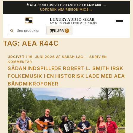
🎙️ AEA EKSKLUSIV FORHANDLER I DANMARK —
UDFORSK AEA RIBBON MICS →
LUXURY AUDIO GEAR
BY MUSICIANS FOR MUSICIANS
KURV
0
TAG:
AEA R44C
UDGIVET I
19. JUNI 2026
AF
SARAH LAG
—
SKRIV EN
KOMMENTAR
SÅDAN INDSPILLEDE ROBERT L. SMITH IRSK
FOLKEMUSIK I EN HISTORISK LADE MED AEA
BÅNDMIKROFONER