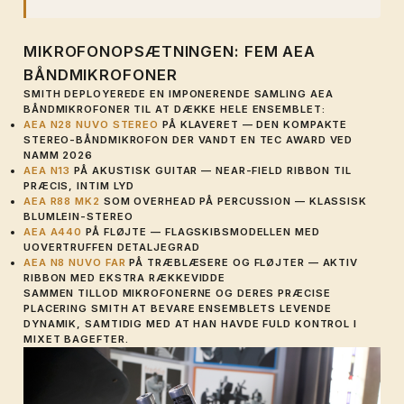
MIKROFONOPSÆTNINGEN: FEM AEA
BÅNDMIKROFONER
SMITH DEPLOYEREDE EN IMPONERENDE SAMLING AEA
BÅNDMIKROFONER TIL AT DÆKKE HELE ENSEMBLET:
AEA N28 NUVO STEREO
PÅ KLAVERET — DEN KOMPAKTE
STEREO-BÅNDMIKROFON DER VANDT EN TEC AWARD VED
NAMM 2026
AEA N13
PÅ AKUSTISK GUITAR — NEAR-FIELD RIBBON TIL
PRÆCIS, INTIM LYD
AEA R88 MK2
SOM OVERHEAD PÅ PERCUSSION — KLASSISK
BLUMLEIN-STEREO
AEA A440
PÅ FLØJTE — FLAGSKIBSMODELLEN MED
UOVERTRUFFEN DETALJEGRAD
AEA N8 NUVO FAR
PÅ TRÆBLÆSERE OG FLØJTER — AKTIV
RIBBON MED EKSTRA RÆKKEVIDDE
SAMMEN TILLOD MIKROFONERNE OG DERES PRÆCISE
PLACERING SMITH AT BEVARE ENSEMBLETS LEVENDE
DYNAMIK, SAMTIDIG MED AT HAN HAVDE FULD KONTROL I
MIXET BAGEFTER.