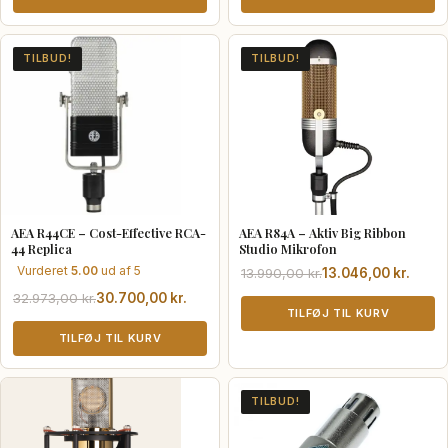
var:
er:
var:
er:
24.115,00 kr..
22.462,00 kr..
13.990,00 kr..
13.046,00 kr..
TILBUD!
TILBUD!
AEA R44CE – Cost-Effective RCA-
AEA R84A – Aktiv Big Ribbon
44 Replica
Studio Mikrofon
Vurderet
5.00
ud af 5
Den
Den
13.990,00
kr.
13.046,00
kr.
oprindelige
aktuelle
Den
Den
32.973,00
kr.
30.700,00
kr.
pris
pris
TILFØJ TIL KURV
oprindelige
aktuelle
var:
er:
pris
pris
TILFØJ TIL KURV
13.990,00 kr..
13.046,00 kr..
var:
er:
32.973,00 kr..
30.700,00 kr..
TILBUD!