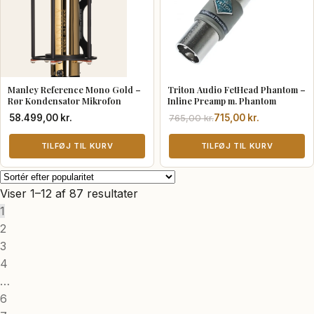
Manley Reference Mono Gold –
Triton Audio FetHead Phantom –
Rør Kondensator Mikrofon
Inline Preamp m. Phantom
Den
Den
58.499,00
kr.
765,00
kr.
715,00
kr.
oprindelige
aktuelle
TILFØJ TIL KURV
pris
pris
TILFØJ TIL KURV
var:
er:
765,00 kr..
715,00 kr..
Sorteret
Viser 1–12 af 87 resultater
efter
1
popularitet
2
3
4
…
6