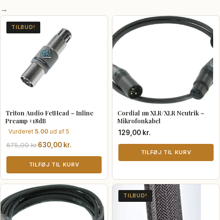
→
TILBUD!
Triton Audio FetHead – Inline
Cordial 1m XLR/XLR Neutrik –
Preamp +18dB
Mikrofonkabel
Vurderet
5.00
ud af 5
129,00
kr.
Den
Den
675,00
kr.
630,00
kr.
TILFØJ TIL KURV
oprindelige
aktuelle
pris
pris
TILFØJ TIL KURV
var:
er:
675,00 kr..
630,00 kr..
TILBUD!