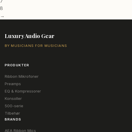
7
8
→
Luxury Audio Gear
BY MUSICIANS FOR MUSICIANS
PRODUKTER
Ribbon Mikrofoner
Preamps
EQ & Kompressorer
Konsoller
500-serie
Tilbehør
BRANDS
AEA Ribbon Mics