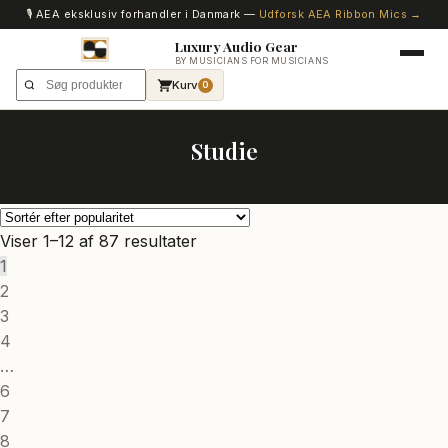
🎙️ AEA eksklusiv forhandler i Danmark —
Udforsk AEA Ribbon Mics →
Luxury Audio Gear
BY MUSICIANS FOR MUSICIANS
Kurv
0
Studie
Sorteret
Viser 1–12 af 87 resultater
efter
1
popularitet
2
3
4
…
6
7
8