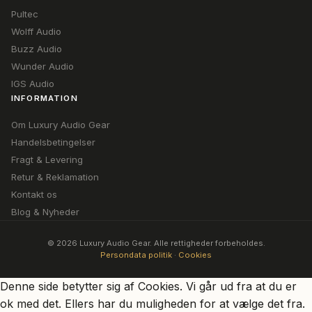
Pultec
Wolff Audio
Buzz Audio
Wunder Audio
IGS Audio
INFORMATION
Om Luxury Audio Gear
Handelsbetingelser
Fragt & Levering
Retur & Reklamation
Kontakt os
Blog & Nyheder
© 2026 Luxury Audio Gear. Alle rettigheder forbeholdes.
Persondata politik
·
Cookies
Denne side betytter sig af Cookies. Vi går ud fra at du er
ok med det. Ellers har du muligheden for at vælge det fra.