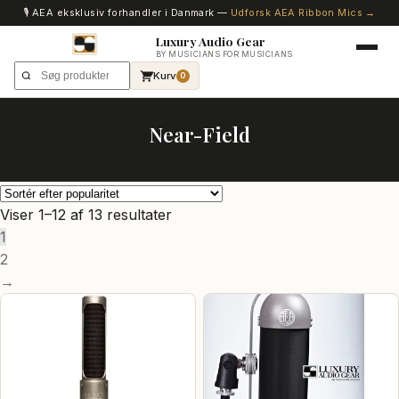
🎙️ AEA eksklusiv forhandler i Danmark —
Udforsk AEA Ribbon Mics →
Luxury Audio Gear
BY MUSICIANS FOR MUSICIANS
Kurv
0
Near-Field
Sorteret
Viser 1–12 af 13 resultater
efter
1
popularitet
2
→