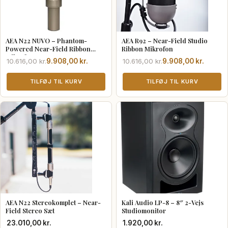
AEA N22 NUVO – Phantom-
AEA R92 – Near-Field Studio
Powered Near-Field Ribbon
Ribbon Mikrofon
Mikrofon
Den
Den
Den
Den
10.616,00
kr.
9.908,00
kr.
10.616,00
kr.
9.908,00
kr.
oprindelige
aktuelle
oprindelige
aktuelle
pris
pris
TILFØJ TIL KURV
pris
pris
TILFØJ TIL KURV
var:
er:
var:
er:
10.616,00 kr..
9.908,00 kr..
10.616,00 kr..
9.908,00 kr..
AEA N22 Stereokomplet – Near-
Kali Audio LP-8 – 8″ 2-Vejs
Field Stereo Sæt
Studiomonitor
23.010,00
kr.
1.920,00
kr.