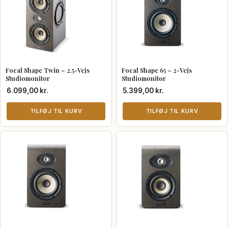
flere
varianter.
Mulighederne
kan
vælges
Focal Shape Twin – 2.5-Vejs
Focal Shape 65 – 2-Vejs
på
Studiomonitor
Studiomonitor
varesiden
6.099,00
kr.
5.399,00
kr.
TILFØJ TIL KURV
TILFØJ TIL KURV