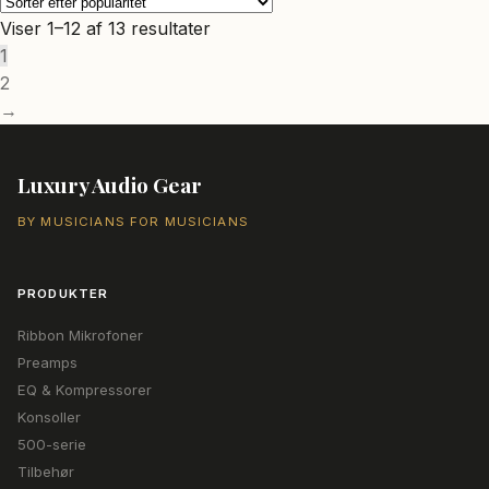
Sorteret
Viser 1–12 af 13 resultater
efter
1
popularitet
2
→
Luxury Audio Gear
BY MUSICIANS FOR MUSICIANS
PRODUKTER
Ribbon Mikrofoner
Preamps
EQ & Kompressorer
Konsoller
500-serie
Tilbehør