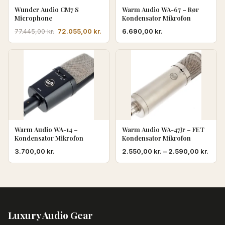
Wunder Audio CM7 S
Warm Audio WA-67 – Rør
Microphone
Kondensator Mikrofon
Den
Den
72.055,00
kr.
6.690,00
kr.
77.445,00
kr.
oprindelige
aktuelle
pris
pris
var:
er:
77.445,00 kr..
72.055,00 kr..
Warm Audio WA-14 –
Warm Audio WA-47Jr – FET
Kondensator Mikrofon
Kondensator Mikrofon
Prisi
3.700,00
kr.
2.550,00
kr.
–
2.590,00
kr.
2.550
til
2.590
Luxury Audio Gear