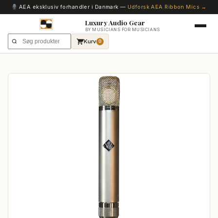
AEA eksklusiv forhandler i Danmark —
Udforsk AEA Ribbon Mics →
Luxury Audio Gear
BY MUSICIANS FOR MUSICIANS
Kurv
0