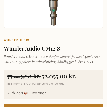
WUNDER AUDIO
Wunder Audio CM12 S
Wunder Audio CM12 S – rørmikrofon baseret på den legendariske
AKG C12. 9 polære karakteristikker, håndbygget i Texas, USA.
Valgfri ELAM-switch.
Den
Den
77.445,00
kr.
72.055,00
kr.
oprindelige
aktuelle
Inkl. moms · Fragt beregnes ved checkout
pris
pris
var:
er:
✓ På lager
1-3 hverdage
77.445,00 kr..
72.055,00 kr