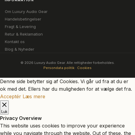
INFORMATION
Om Luxury Audio Gear
Handelsbetingelser
Fragt & Levering
Retur & Reklamation
Kontakt os
Blog & Nyheder
© 2026 Luxury Audio Gear. Alle rettigheder forbeholdes.
Persondata politik
·
Cookies
Denne side betytter sig af Cookies. Vi går ud fra at du er
ok med det. Ellers har du muligheden for at vælge det fra.
Acceptér
Læs mere
Luk
Privacy Overview
This website uses cookies to improve your experience
while you navigate through the website. Out of these, the