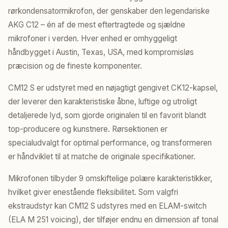
rørkondensatormikrofon, der genskaber den legendariske
AKG C12 – én af de mest eftertragtede og sjældne
mikrofoner i verden. Hver enhed er omhyggeligt
håndbygget i Austin, Texas, USA, med kompromisløs
præcision og de fineste komponenter.
CM12 S er udstyret med en nøjagtigt gengivet CK12-kapsel,
der leverer den karakteristiske åbne, luftige og utroligt
detaljerede lyd, som gjorde originalen til en favorit blandt
top-producere og kunstnere. Rørsektionen er
specialudvalgt for optimal performance, og transformeren
er håndviklet til at matche de originale specifikationer.
Mikrofonen tilbyder 9 omskiftelige polære karakteristikker,
hvilket giver enestående fleksibilitet. Som valgfri
ekstraudstyr kan CM12 S udstyres med en ELAM-switch
(ELA M 251 voicing), der tilføjer endnu en dimension af tonal