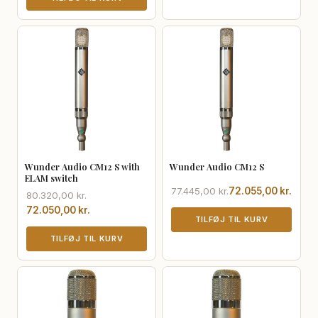
37.500,00 kr..
34.910,00 kr..
85.185,00 kr..
79.255,00 kr..
Wunder Audio CM12 S with
Wunder Audio CM12 S
ELAM switch
Den
Den
77.445,00
kr.
72.055,00
kr.
Den
Den
80.320,00
kr.
oprindelige
aktuelle
oprindelige
aktuelle
72.050,00
kr.
pris
pris
TILFØJ TIL KURV
pris
pris
var:
er:
var:
er:
TILFØJ TIL KURV
77.445,00 kr..
72.055,00 kr..
80.320,00 kr..
72.050,00 kr..