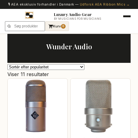
🎙️ AEA eksklusiv forhandler i Danmark —
Udforsk AEA Ribbon Mics →
Luxury Audio Gear
BY MUSICIANS FOR MUSICIANS
Kurv
0
Wunder Audio
Sorteret
Viser 11 resultater
efter
popularitet