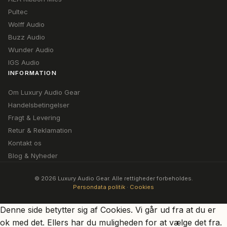
Pultec
Wolff Audio
Buzz Audio
Wunder Audio
IGS Audio
INFORMATION
Om Luxury Audio Gear
Handelsbetingelser
Fragt & Levering
Retur & Reklamation
Kontakt os
Blog & Nyheder
© 2026 Luxury Audio Gear. Alle rettigheder forbeholdes.
Persondata politik
·
Cookies
Denne side betytter sig af Cookies. Vi går ud fra at du er
ok med det. Ellers har du muligheden for at vælge det fra.