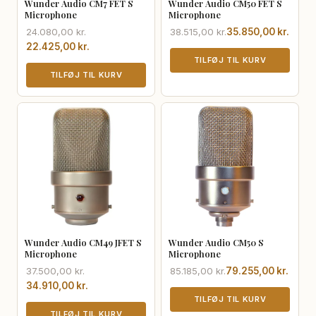
Wunder Audio CM7 FET S
Wunder Audio CM50 FET S
Microphone
Microphone
Den
Den
Den
Den
24.080,00
kr.
38.515,00
kr.
35.850,00
kr.
oprindelige
aktuelle
oprindelige
aktuelle
22.425,00
kr.
pris
pris
pris
pris
TILFØJ TIL KURV
var:
er:
TILFØJ TIL KURV
var:
er:
24.080,00 kr..
22.425,00 kr..
38.515,00 kr..
35.850,00 kr..
Wunder Audio CM49 JFET S
Wunder Audio CM50 S
Microphone
Microphone
Den
Den
Den
Den
37.500,00
kr.
85.185,00
kr.
79.255,00
kr.
oprindelige
aktuelle
oprindelige
aktuelle
34.910,00
kr.
pris
pris
pris
pris
TILFØJ TIL KURV
var:
er:
TILFØJ TIL KURV
var:
er: