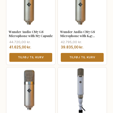
Wunder Audio CM7 GS
Wunder Audio CM7 GS
Microphone with M7 Capsule
Microphone with K47
Capsule
Den
Den
Den
Den
44.720,00
kr.
42.795,00
kr.
oprindelige
aktuelle
oprindelige
aktuelle
41.625,00
kr.
39.835,00
kr.
pris
pris
pris
pris
var:
er:
TILFØJ TIL KURV
var:
er:
TILFØJ TIL KURV
44.720,00 kr..
41.625,00 kr..
42.795,00 kr..
39.835,00 kr..