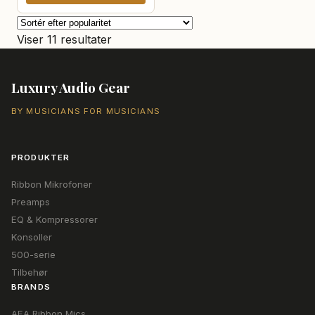
var:
er:
77.445,00 kr..
72.055,00 kr..
Sorteret
Viser 11 resultater
efter
popularitet
Luxury Audio Gear
BY MUSICIANS FOR MUSICIANS
PRODUKTER
Ribbon Mikrofoner
Preamps
EQ & Kompressorer
Konsoller
500-serie
Tilbehør
BRANDS
AEA Ribbon Mics