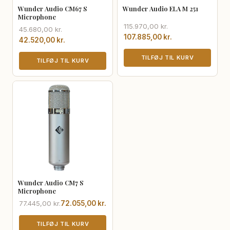
Wunder Audio CM67 S
Wunder Audio ELA M 251
Microphone
Den
Den
115.970,00
kr.
Den
Den
45.680,00
kr.
oprindelige
aktuelle
107.885,00
kr.
oprindelige
aktuelle
42.520,00
kr.
pris
pris
pris
pris
var:
er:
TILFØJ TIL KURV
var:
er:
TILFØJ TIL KURV
115.970,00 kr..
107.885,00 kr..
45.680,00 kr..
42.520,00 kr..
Wunder Audio CM7 S
Microphone
Den
Den
77.445,00
kr.
72.055,00
kr.
oprindelige
aktuelle
pris
pris
TILFØJ TIL KURV