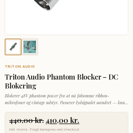
TRITON AUDIO
Triton Audio Phantom Blocker – DC
Blokering
Blokerer 48V phantom power fra at nå følsomme ribbon-
mikrofoner og vintage udstyr. Passerer lydsignalet uændret — kun
DC-spændingen stoppes.
Den
Den
440,00
kr.
410,00
kr.
oprindelige
aktuelle
Inkl. moms · Fragt beregnes ved checkout