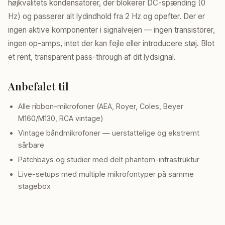
højkvalitets kondensatorer, der blokerer DC-spænding (0
Hz) og passerer alt lydindhold fra 2 Hz og opefter. Der er
ingen aktive komponenter i signalvejen — ingen transistorer,
ingen op-amps, intet der kan fejle eller introducere støj. Blot
et rent, transparent pass-through af dit lydsignal.
Anbefalet til
Alle ribbon-mikrofoner (AEA, Royer, Coles, Beyer
M160/M130, RCA vintage)
Vintage båndmikrofoner — uerstattelige og ekstremt
sårbare
Patchbays og studier med delt phantom-infrastruktur
Live-setups med multiple mikrofontyper på samme
stagebox