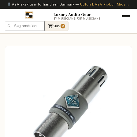
AEA eksklusiv forhandler i Danmark —
Udforsk AEA Ribbon Mics →
Luxury Audio Gear
BY MUSICIANS FOR MUSICIANS
Kurv
0