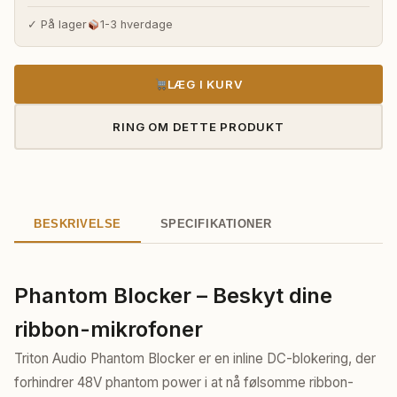
pris
pris
var:
er:
✓ På lager
1-3 hverdage
440,00 kr..
410,00 kr..
LÆG I KURV
RING OM DETTE PRODUKT
BESKRIVELSE
SPECIFIKATIONER
Phantom Blocker – Beskyt dine
ribbon-mikrofoner
Triton Audio Phantom Blocker er en inline DC-blokering, der
forhindrer 48V phantom power i at nå følsomme ribbon-