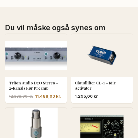
Du vil måske også synes om
Triton Audio D2O Stereo –
Cloudlifter CL-1 – Mic
2-Kanals Rør Preamp
Activator
Den
Den
11.488,00
kr.
1.295,00
kr.
12.338,00
kr.
oprindelige
aktuelle
pris
pris
var:
er:
12.338,00 kr..
11.488,00 kr..