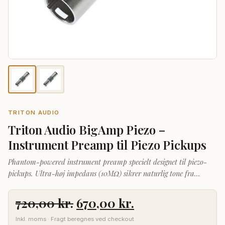
TRITON AUDIO
Triton Audio BigAmp Piezo –
Instrument Preamp til Piezo Pickups
Phantom-powered instrument preamp specielt designet til piezo-
pickups. Ultra-høj impedans (10MΩ) sikrer naturlig tone fra
akustiske instrumenter.
Den
Den
720,00
kr.
670,00
kr.
oprindelige
aktuelle
Inkl. moms · Fragt beregnes ved checkout