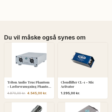
Du vil måske også synes om
Triton Audio True Phantom
Cloudlifter CL-1 – Mic
– Lavforvrængning Phantom
Activator
Power Supply
Den
Den
4.545,00
kr.
1.295,00
kr.
4.870,00
kr.
oprindelige
aktuelle
pris
pris
var:
er: