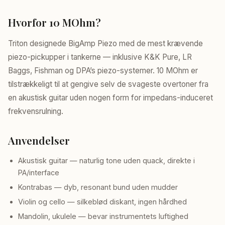
Hvorfor 10 MOhm?
Triton designede BigAmp Piezo med de mest krævende
piezo-pickupper i tankerne — inklusive K&K Pure, LR
Baggs, Fishman og DPA’s piezo-systemer. 10 MOhm er
tilstrækkeligt til at gengive selv de svageste overtoner fra
en akustisk guitar uden nogen form for impedans-induceret
frekvensrulning.
Anvendelser
Akustisk guitar — naturlig tone uden quack, direkte i
PA/interface
Kontrabas — dyb, resonant bund uden mudder
Violin og cello — silkeblød diskant, ingen hårdhed
Mandolin, ukulele — bevar instrumentets luftighed