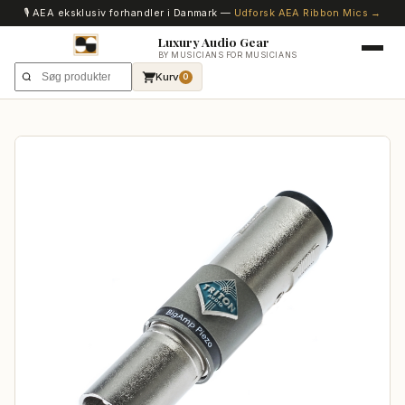
🎙️ AEA eksklusiv forhandler i Danmark —
Udforsk AEA Ribbon Mics →
Luxury Audio Gear
BY MUSICIANS FOR MUSICIANS
Kurv
0