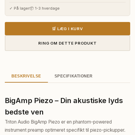
pris
pris
var:
er:
✓ På lager
📦 1-3 hverdage
720,00 kr..
670,00 kr..
🛒 LÆG I KURV
RING OM DETTE PRODUKT
BESKRIVELSE
SPECIFIKATIONER
BigAmp Piezo – Din akustiske lyds
bedste ven
Triton Audio BigAmp Piezo er en phantom-powered
instrument preamp optimeret specifikt til piezo-pickupper.