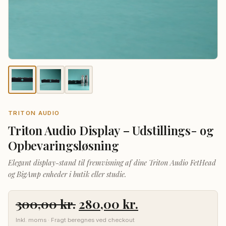
TRITON AUDIO
Triton Audio Display – Udstillings- og
Opbevaringsløsning
Elegant display-stand til fremvisning af dine Triton Audio FetHead
og BigAmp enheder i butik eller studie.
Den
Den
300,00
kr.
280,00
kr.
oprindelige
aktuelle
Inkl. moms · Fragt beregnes ved checkout