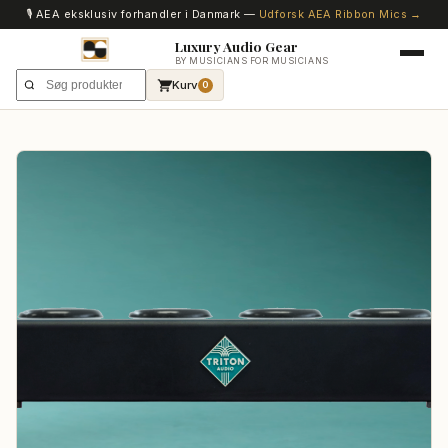
🎙️ AEA eksklusiv forhandler i Danmark —
Udforsk AEA Ribbon Mics →
Luxury Audio Gear
BY MUSICIANS FOR MUSICIANS
Kurv
0