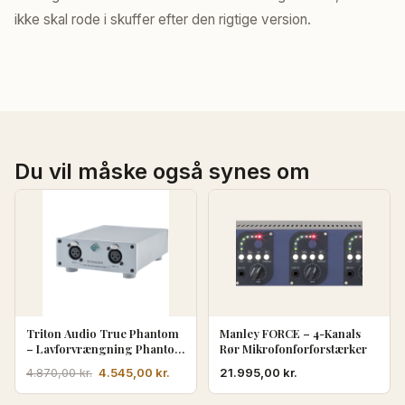
ikke skal rode i skuffer efter den rigtige version.
Du vil måske også synes om
Triton Audio True Phantom
Manley FORCE – 4-Kanals
– Lavforvrængning Phantom
Rør Mikrofonforforstærker
Power Supply
Den
Den
4.545,00
kr.
21.995,00
kr.
4.870,00
kr.
oprindelige
aktuelle