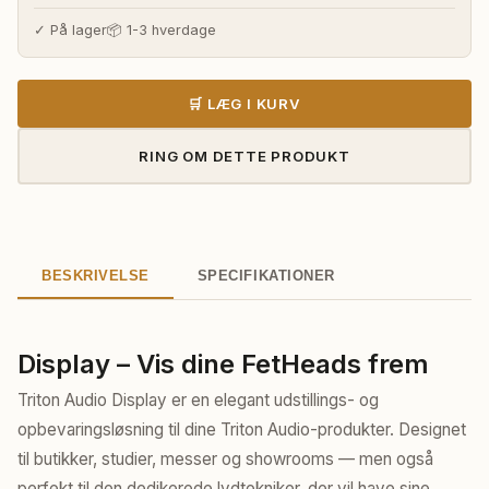
pris
pris
var:
er:
✓ På lager
📦 1-3 hverdage
300,00 kr..
280,00 kr..
🛒 LÆG I KURV
RING OM DETTE PRODUKT
BESKRIVELSE
SPECIFIKATIONER
Display – Vis dine FetHeads frem
Triton Audio Display er en elegant udstillings- og
opbevaringsløsning til dine Triton Audio-produkter. Designet
til butikker, studier, messer og showrooms — men også
perfekt til den dedikerede lydtekniker, der vil have sine