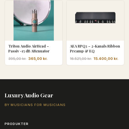
pris
pris
var:
er:
4.870,00 kr..
4.545,00 kr..
Triton Audio AirHead –
AEA RPQ3 – 2-Kanals Ribbon
Passiv -15 dB Attenuator
Preamp & EQ
Den
Den
Den
Den
365,00
kr.
15.400,00
kr.
395,00
kr.
16.521,00
kr.
oprindelige
aktuelle
oprindelige
aktue
pris
pris
pris
pris
var:
er:
var:
er:
395,00 kr..
365,00 kr..
16.521,00 kr..
15.40
Luxury Audio Gear
BY MUSICIANS FOR MUSICIANS
PRODUKTER