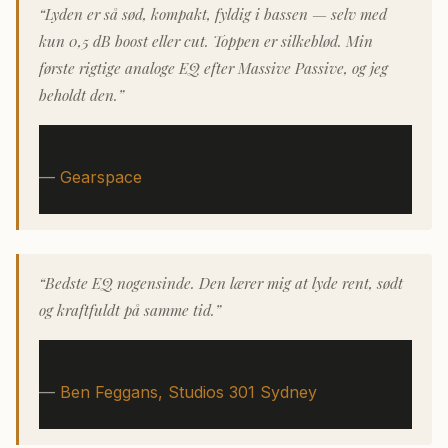
“Lyden er så sød, kompakt, fyldig i bassen — selv med
kun 0,5 dB boost eller cut. Toppen er silkeblød. Min
første rigtige analoge EQ efter Massive Passive, og jeg
beholdt den.”
—
Gearspace
“Bedste EQ nogensinde. Den lærer mig at lyde rent, sødt
og kraftfuldt på samme tid.”
—
Ben Feggans, Studios 301 Sydney