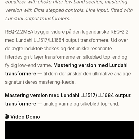
equalizer with choke filter low band section, mastering
version with Elma stepped controls. Line input, fitted with
Lundahl output transformers.”
REQ-2.2MEA bygger videre på den legendariske REQ-2.2
med Lundahl LL1517/LL1684 output transformere. Ud over
de ægte induktor-chokes og det unikke resonante
filterdesign tilføjer transformerne en silkeblød top-end og
fyldig low-end varme.
Mastering version med Lundahl
transformere
— til dem der ønsker den ultimative analoge
signatur i deres mastering-kæde.
Mastering version med Lundahl LL1517/LL1684 output
transformere
— analog varme og silkeblød top-end.
🎬 Video Demo