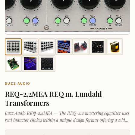
BUZZ AUDIO
REQ-2.2MEA REQ m. Lundahl
Transformers
Buzz Audio REQ-2.2MEA — The REQ-2.2 mastering equalizer uses
real inductor chokes within a unique design format offering a wide
range of user bandwidth and frequency selections not normally
found on other parametric equalizers of this type.