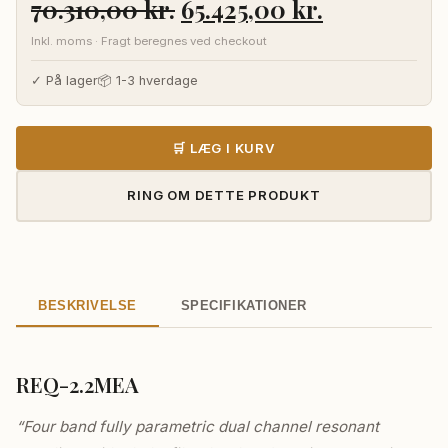
Den
Den
70.310,00
kr.
65.425,00
kr.
oprindelige
aktuelle
Inkl. moms · Fragt beregnes ved checkout
pris
pris
var:
er:
✓ På lager
📦 1-3 hverdage
70.310,00 kr..
65.425,00 k
🛒 LÆG I KURV
RING OM DETTE PRODUKT
BESKRIVELSE
SPECIFIKATIONER
REQ-2.2MEA
“Four band fully parametric dual channel resonant