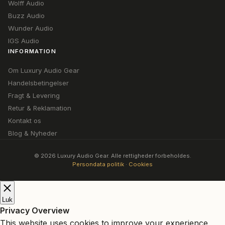
Wolff Audio
Buzz Audio
Wunder Audio
IGS Audio
INFORMATION
Om Luxury Audio Gear
Handelsbetingelser
Fragt & Levering
Retur & Reklamation
Kontakt os
Blog & Nyheder
© 2026 Luxury Audio Gear. Alle rettigheder forbeholdes.
Persondata politik
·
Cookies
Luk
Privacy Overview
This website uses cookies to improve your experience