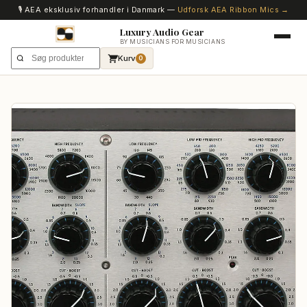
🎙️ AEA eksklusiv forhandler i Danmark —
Udforsk AEA Ribbon Mics →
Luxury Audio Gear
BY MUSICIANS FOR MUSICIANS
Kurv
0