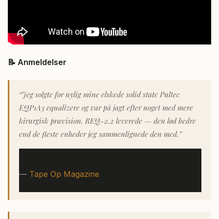
📝 Anmeldelser
“Jeg solgte for nylig mine elskede solid state Pultec
EQP1A3 equalizere og var på jagt efter noget med mere
kirurgisk præcision. REQ-2.2 leverede — den lød bedre
end de fleste enheder jeg sammenlignede den med.”
—
Tape Op Magazine