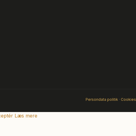
Persondata politik
·
Cookies
eptér
Læs mere