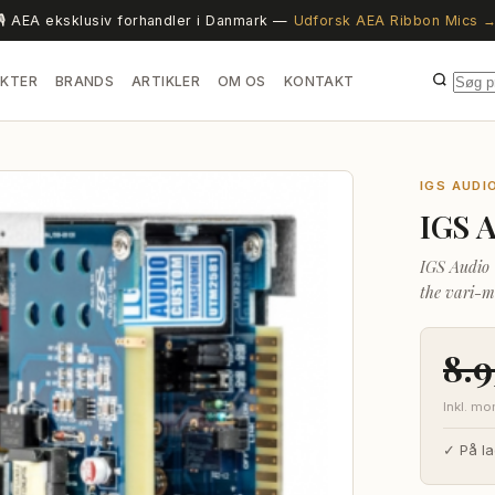
🎙️ AEA eksklusiv forhandler i Danmark —
Udforsk AEA Ribbon Mics 
KTER
BRANDS
ARTIKLER
OM OS
KONTAKT
IGS AUDI
IGS 
IGS Audio 
the vari-m
500 is a f
8.
Inkl. m
✓ På la