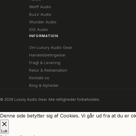
Wolff Audio
Buzz Audio
Wunder Audio
IGS Audio
INFORMATION
Om Luxury Audio Gear
Handelsbetingelser
Fragt & Levering
Retur & Reklamation
Kontakt os
Blog & Nyheder
© 2026 Luxury Audio Gear. Alle rettigheder forbeholdes.
Denne side betytter sig af Cookies. Vi går ud fra at du er o
Luk