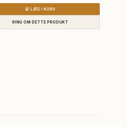
8.955,00 kr..
8.365,00 k
🛒 LÆG I KURV
RING OM DETTE PRODUKT