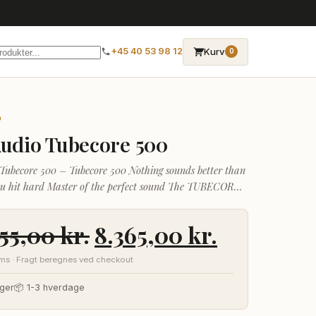
→
Kurv
+45 40 53 98 12
0
O
Audio Tubecore 500
Tubecore 500 – Tubecore 500 Nothing sounds better than
u hit hard Master of the perfect sound The TUBECORE
ull symmetric transformer balanced 500
Den
Den
955,00
kr.
8.365,00
kr.
oprindelige
aktuelle
oms · Fragt beregnes ved checkout
pris
pris
ger
📦 1-3 hverdage
var:
er: