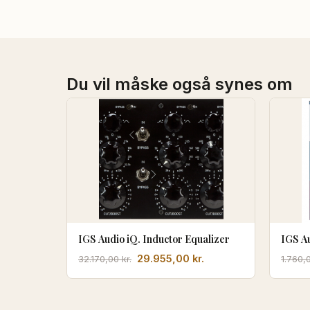
Du vil måske også synes om
IGS Audio iQ. Inductor Equalizer
IGS A
Den
Den
29.955,00
kr.
32.170,00
kr.
1.760,
oprindelige
aktuelle
pris
pris
var:
er: