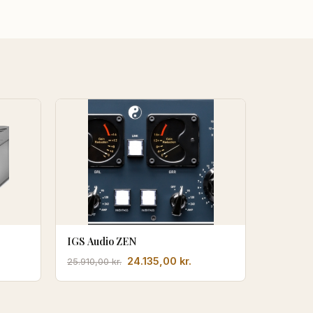
IGS Audio ZEN
en
Den
Den
24.135,00
kr.
25.910,00
kr.
tuelle
oprindelige
aktuelle
is
pris
pris
:
var:
er: