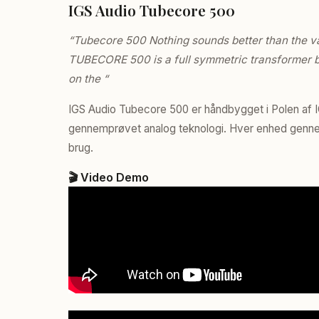
IGS Audio Tubecore 500
“Tubecore 500 Nothing sounds better than the va
TUBECORE 500 is a full symmetric transformer b
on the “
IGS Audio Tubecore 500 er håndbygget i Polen af
gennemprøvet analog teknologi. Hver enhed gennemgå
brug.
🎬 Video Demo