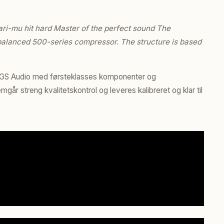
ri-mu hit hard Master of the perfect sound The
alanced 500-series compressor. The structure is based
 IGS Audio med førsteklasses komponenter og
r streng kvalitetskontrol og leveres kalibreret og klar til