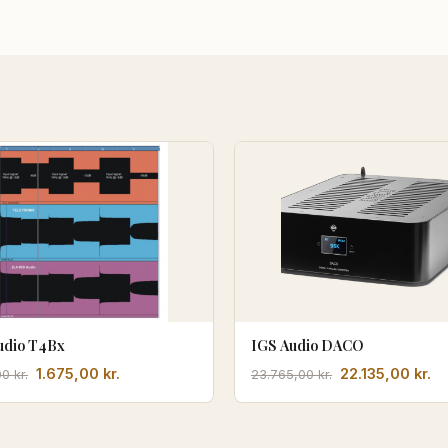
udio T4Bx
IGS Audio DACO
Den
Den
Den
D
1.675,00
kr.
22.135,00
kr.
00
kr.
23.765,00
kr.
oprindelige
aktuelle
oprindelige
ak
pris
pris
pris
pr
var:
er:
var:
er