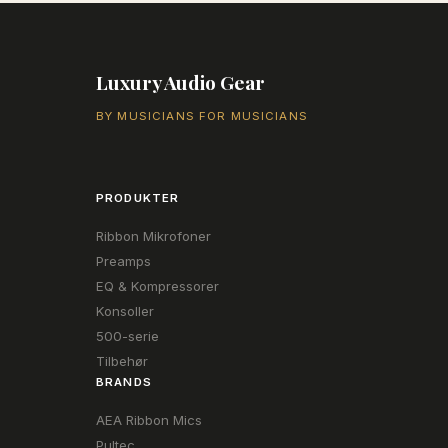
32.170,00 kr..
29.955,00 kr..
Luxury Audio Gear
BY MUSICIANS FOR MUSICIANS
PRODUKTER
Ribbon Mikrofoner
Preamps
EQ & Kompressorer
Konsoller
500-serie
Tilbehør
BRANDS
AEA Ribbon Mics
Pultec