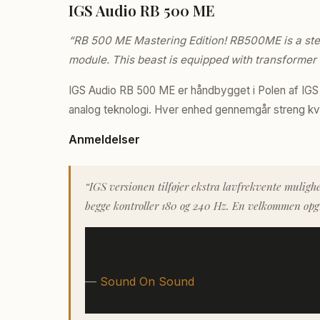
IGS Audio RB 500 ME
“RB 500 ME Mastering Edition! RB500ME is a ste
module. This beast is equipped with transformer
IGS Audio RB 500 ME er håndbygget i Polen af I
analog teknologi. Hver enhed gennemgår streng kvalit
Anmeldelser
“IGS versionen tilføjer ekstra lavfrekvente muligh
begge kontroller 180 og 240 Hz. En velkommen opgr
—
Sound On Sound