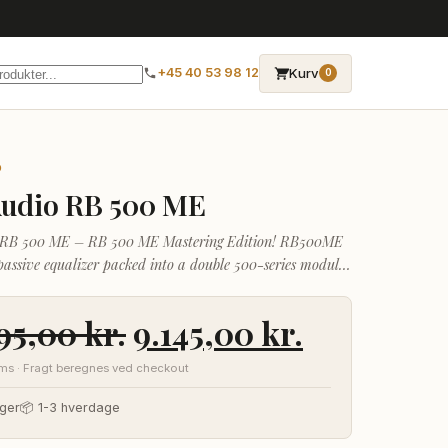
→
Kurv
+45 40 53 98 12
0
O
Audio RB 500 ME
 RB 500 ME – RB 500 ME Mastering Edition! RB500ME
 passive equalizer packed into a double 500-series module.
is equipped with transformer bal
Den
Den
795,00
kr.
9.145,00
kr.
oprindelige
aktuelle
oms · Fragt beregnes ved checkout
pris
pris
ger
📦 1-3 hverdage
var:
er: