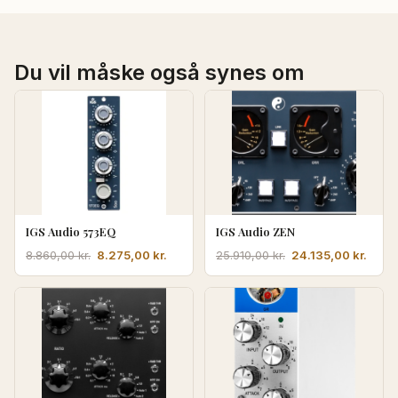
Du vil måske også synes om
IGS Audio 573EQ
IGS Audio ZEN
Den
Den
Den
Den
8.275,00
kr.
24.135,00
kr.
8.860,00
kr.
25.910,00
kr.
oprindelige
aktuelle
oprindelige
aktue
pris
pris
pris
pris
var:
er:
var:
er:
8.860,00 kr..
8.275,00 kr..
25.910,00 kr..
24.13