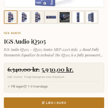
IGS AUDIO
IGS Audio iQ505
IGS Audio iQ505 – iQ505 Sontec MEP-250A style, 5-Band Fully
Parametric Equalizer In technical The iQ505 is a fully parametric
equalizer extremely squished into the 500-
Den
Den
6.340,00
kr.
5.930,00
kr.
oprindelige
aktuelle
Inkl. moms · Fragt beregnes ved checkout
pris
pris
var:
er:
✓ På lager
📦 1-3 hverdage
6.340,00 kr..
5.930,00 kr..
🛒 LÆG I KURV