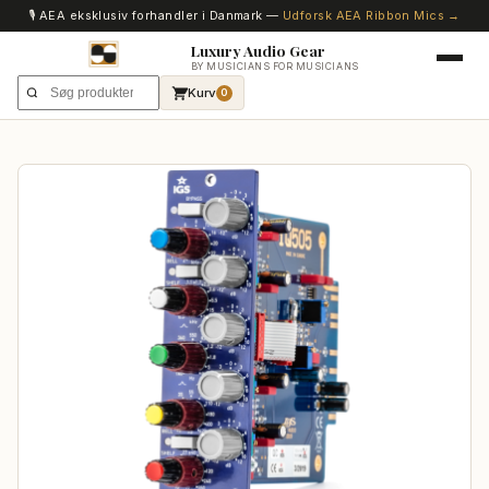
🎙️ AEA eksklusiv forhandler i Danmark —
Udforsk AEA Ribbon Mics →
Luxury Audio Gear
BY MUSICIANS FOR MUSICIANS
Kurv
0