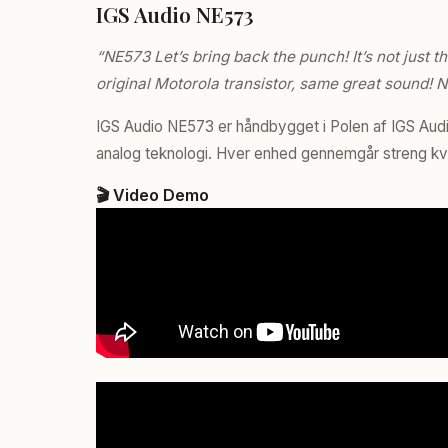
IGS Audio NE573
“NE573 Let’s bring back the punch! It’s not just 
original Motorola transistor, same great sound! 
IGS Audio NE573 er håndbygget i Polen af IGS A
analog teknologi. Hver enhed gennemgår streng kvalit
🎬 Video Demo