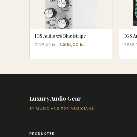
IGS Audio 576 Blue Stripe
IGS A
Den
Den
7.405,00
kr.
7.925,00
kr.
7.555
oprindelige
aktuelle
pris
pris
var:
er:
7.925,00 kr..
7.405,00 kr..
Luxury Audio Gear
BY MUSICIANS FOR MUSICIANS
PRODUKTER