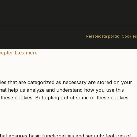
Persondata politik
·
Cookies
eptér
Læs mere
ies that are categorized as necessary are stored on your
s that help us analyze and understand how you use this
 these cookies. But opting out of some of these cookies
at ensures basic functionalities and security features of