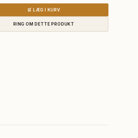
7.555,00 kr..
7.060,00 
🛒 LÆG I KURV
RING OM DETTE PRODUKT