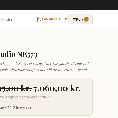
→
Kurv
+45 40 53 98 12
0
O
Audio NE573
NE573 – NE573 Let’s bring back the punch! It’s not just
 knob. Matching components, old architecture, original
ransistor, same great soun
Den
Den
55,00
kr.
7.060,00
kr.
oprindelige
aktuelle
oms · Fragt beregnes ved checkout
pris
pris
ger
📦 1-3 hverdage
var:
er: