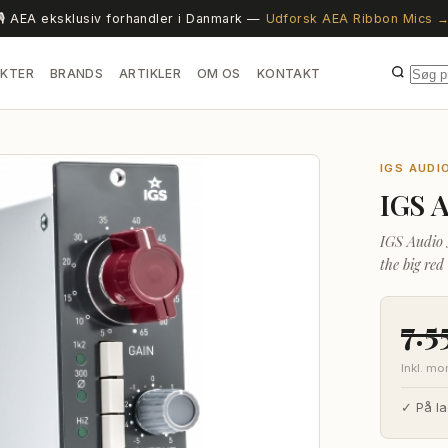
🎙️ AEA eksklusiv forhandler i Danmark —
Udforsk AEA Ribbon Mics 
KTER
BRANDS
ARTIKLER
OM OS
KONTAKT
IGS AUDI
IGS 
IGS Audio 
the big red
Motorola t
7.5
Inkl. m
✓ På la