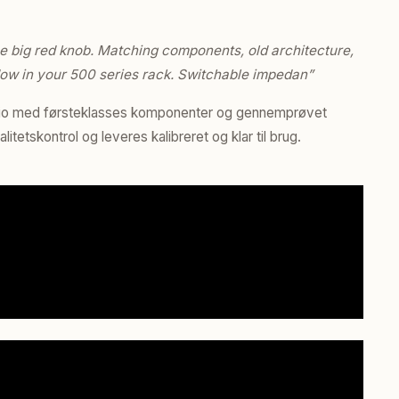
the big red knob. Matching components, old architecture,
Now in your 500 series rack. Switchable impedan”
udio med førsteklasses komponenter og gennemprøvet
etskontrol og leveres kalibreret og klar til brug.