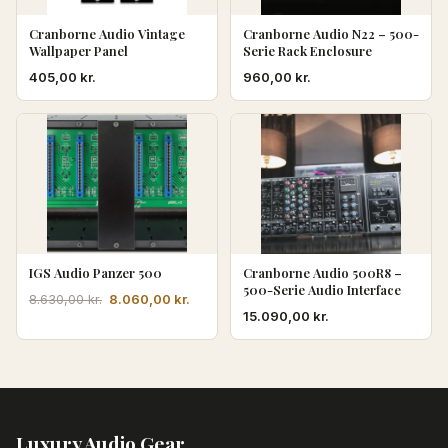
Cranborne Audio Vintage
Cranborne Audio N22 – 500-
Wallpaper Panel
Serie Rack Enclosure
405,00
kr.
960,00
kr.
IGS Audio Panzer 500
Cranborne Audio 500R8 –
500-Serie Audio Interface
Den
Den
8.060,00
kr.
8.630,00
kr.
15.090,00
kr.
oprindelige
aktuelle
pris
pris
var:
er:
8.630,00 kr..
8.060,00 kr..
Luxury Audio Gear