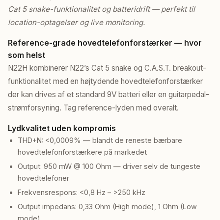
Cat 5 snake-funktionalitet og batteridrift — perfekt til
location-optagelser og live monitoring.
Reference-grade hovedtelefonforstærker — hvor
som helst
N22H kombinerer N22’s Cat 5 snake og C.A.S.T. breakout-
funktionalitet med en højtydende hovedtelefonforstærker
der kan drives af et standard 9V batteri eller en guitarpedal-
strømforsyning. Tag reference-lyden med overalt.
Lydkvalitet uden kompromis
THD+N: <0,0009% — blandt de reneste bærbare
hovedtelefonforstærkere på markedet
Output: 950 mW @ 100 Ohm — driver selv de tungeste
hovedtelefoner
Frekvensrespons: <0,8 Hz – >250 kHz
Output impedans: 0,33 Ohm (High mode), 1 Ohm (Low
mode)