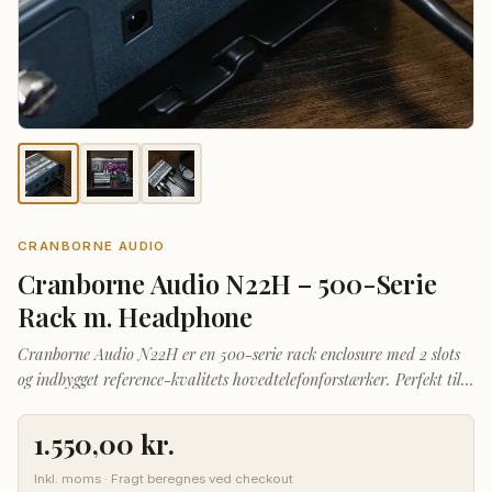
CRANBORNE AUDIO
Cranborne Audio N22H – 500-Serie
Rack m. Headphone
Cranborne Audio N22H er en 500-serie rack enclosure med 2 slots
og indbygget reference-kvalitets hovedtelefonforstærker. Perfekt til
personlig monitorering i studiet eller på farten. Kombinerer 500-
seriens fleksibilitet med højtydende hovedtelefonmonitorering i ét
1.550,00
kr.
kompakt kabinet.
Inkl. moms · Fragt beregnes ved checkout