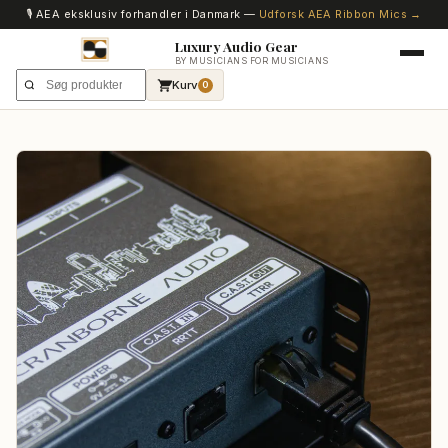
🎙️ AEA eksklusiv forhandler i Danmark —
Udforsk AEA Ribbon Mics →
Luxury Audio Gear
BY MUSICIANS FOR MUSICIANS
Kurv
0