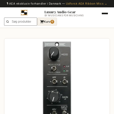
🎙️ AEA eksklusiv forhandler i Danmark —
Udforsk AEA Ribbon Mics →
Luxury Audio Gear
BY MUSICIANS FOR MUSICIANS
Kurv
0