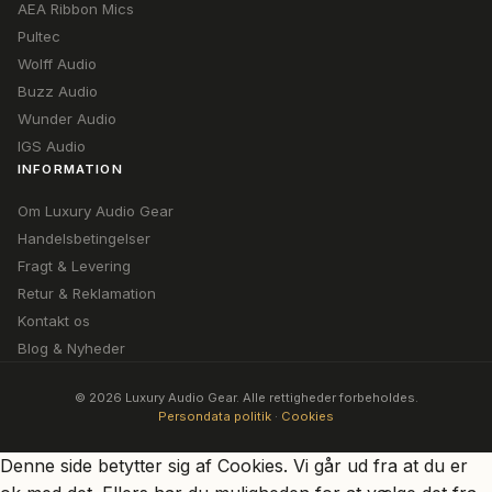
AEA Ribbon Mics
Pultec
Wolff Audio
Buzz Audio
Wunder Audio
IGS Audio
INFORMATION
Om Luxury Audio Gear
Handelsbetingelser
Fragt & Levering
Retur & Reklamation
Kontakt os
Blog & Nyheder
© 2026 Luxury Audio Gear. Alle rettigheder forbeholdes.
Persondata politik
·
Cookies
Denne side betytter sig af Cookies. Vi går ud fra at du er