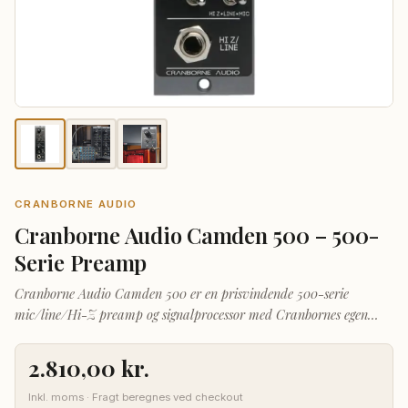
CRANBORNE AUDIO
Cranborne Audio Camden 500 – 500-
Serie Preamp
Cranborne Audio Camden 500 er en prisvindende 500-serie
mic/line/Hi-Z preamp og signalprocessor med Cranbornes egen
"Camden"-topologi. Den opnår exceptionel lav støj (EIN <
-129.5dBu) og frekvens/fase-linearitet ved alle gain-indstillinger.
2.810,00
kr.
Unikt udstyret med "Mojo" — to diskrete analoge mætningskredsløb
(Thump og Cream) der tilføjer vintage transformator/rør-farvning
Inkl. moms · Fragt beregnes ved checkout