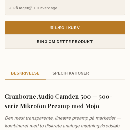
efter behov, med ægte bypass for pristine clean
✓ På lager
📦 1-3 hverdage
optagelser.SpecifikationerFuldt diskret, transformerløs Camden
preampGain: Mic 8-68dB, Line 0-60dB, Hi-Z 3-63dBEIN:
<-129.5dBu (150Ω, uvægtet)THD+N: <0.0004% (1kHz, 35dB
🛒 LÆG I KURV
gain)Frekvensrespons: <±1dB, 200kHzMojo analog mætning:
Thump + Cream80Hz HPF, 12dB/OctMax Output: +27.5dBu
RING OM DETTE PRODUKT
BESKRIVELSE
SPECIFIKATIONER
Cranborne Audio Camden 500 — 500-
serie Mikrofon Preamp med Mojo
Den mest transparente, lineære preamp på markedet —
kombineret med to diskrete analoge mætningskredsløb