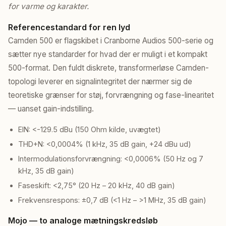
for varme og karakter.
Referencestandard for ren lyd
Camden 500 er flagskibet i Cranborne Audios 500-serie og
sætter nye standarder for hvad der er muligt i et kompakt
500-format. Den fuldt diskrete, transformerløse Camden-
topologi leverer en signalintegritet der nærmer sig de
teoretiske grænser for støj, forvrængning og fase-linearitet
— uanset gain-indstilling.
EIN: <-129.5 dBu (150 Ohm kilde, uvægtet)
THD+N: <0,0004% (1 kHz, 35 dB gain, +24 dBu ud)
Intermodulationsforvrængning: <0,0006% (50 Hz og 7
kHz, 35 dB gain)
Faseskift: <2,75° (20 Hz – 20 kHz, 40 dB gain)
Frekvensrespons: ±0,7 dB (<1 Hz – >1 MHz, 35 dB gain)
Mojo — to analoge mætningskredsløb