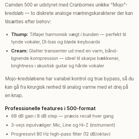
Camden 500 er udstyret med Cranbornes unikke “Mojo”-
kredsløb — to diskrete analoge mætningskarakterer der kan
tilsættes efter behov:
Thump:
Tilføjer harmonisk vægt i bunden — perfekt til
tynde vokaler, DI-bas og bløde keyboards
Cream:
Glatter transienter ud med en varm, bånd-
lignende kompression — ideel til skarpe bækkener,
brightness i akustisk guitar og hårde vokaler
Mojo-kredsløbene har variabel kontrol og true bypass, så du
kan gå fra kirurgisk renhed til analog varme med et drej på
en knap.
Professionelle features i 500-format
68 dB gain i 8 dB step — præcis recall hver gang
3-vejs inputvælger: Mic, Line og Hi-Z (instrument)
Progressivt 80 Hz high-pass filter (12 dB/oktav)