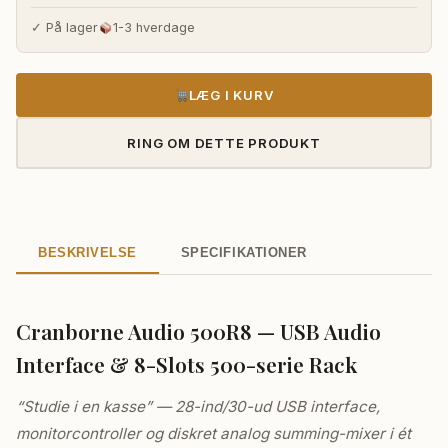
ind/30-ud USB 2.0 audio interfaceADAT I/O (16/16 kanaler @
✓ På lager
1-3 hverdage
44.1/48kHz)S/PDIF I/O og 5-pin MIDI I/ODynamikområde: 121dB
A-vægtetTHD+N: <0.00032% (-110dB)Monitor controller med
talkback, Speaker A/B, Dim, Mute2 reference-kvalitets
LÆG I KURV
hovedtelefonudgange8-slot 500-serie rack (250mA pr. slot)C.A.S.T.
kompatibel
RING OM DETTE PRODUKT
BESKRIVELSE
SPECIFIKATIONER
Cranborne Audio 500R8 — USB Audio
Interface & 8-Slots 500-serie Rack
“Studie i en kasse” — 28-ind/30-ud USB interface,
monitorcontroller og diskret analog summing-mixer i ét