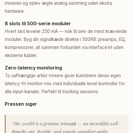
mixeren og oplev ægte analog summing uden ekstra
hardware.
8 slots til 500-serie moduler
Hvert slot leverer 250 mA — nok til selv de mest krævende
moduler. Byg din signalkæde direkte i 500R8: preamps, EQ,
kompressorer, alt sammen forbundet via interface’et uden
eksterne kabler.
Zero-latency monitoring
To uafhængige artist-mixere giver kunstnere deres egen
latency-fri monitor-mix med individuelle level-kontroller for
alle input-kanaler. Perfekt til tracking sessions.
Pressen siger
“The 500R8 is a genuine triumph — an incredibly well-
thought-out, flexible, and superb-sounding audio