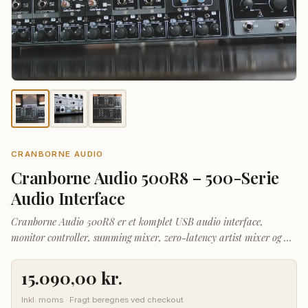
CRANBORNE AUDIO
Cranborne Audio 500R8 – 500-Serie
Audio Interface
Cranborne Audio 500R8 er et komplet USB audio interface,
monitor controller, summing mixer, zero-latency artist mixer og 8-
slot 500-serie rack — alt i én 2U enhed. Med 28-ind/30-ud USB
2.0, ADAT I/O, S/PDIF og MIDI er 500R8 hjertet i det moderne
15.090,00
kr.
hybrid-studie. Kombinér fleksibiliteten fra 500-serien med
integreret digital konvertering i referencekvalitet.Specifikationer28-
Inkl. moms · Fragt beregnes ved checkout