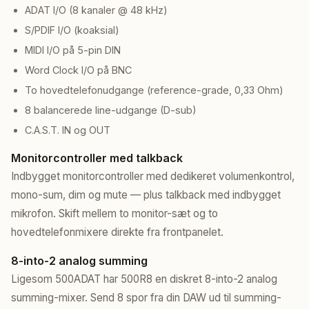
ADAT I/O (8 kanaler @ 48 kHz)
S/PDIF I/O (koaksial)
MIDI I/O på 5-pin DIN
Word Clock I/O på BNC
To hovedtelefonudgange (reference-grade, 0,33 Ohm)
8 balancerede line-udgange (D-sub)
C.A.S.T. IN og OUT
Monitorcontroller med talkback
Indbygget monitorcontroller med dedikeret volumenkontrol,
mono-sum, dim og mute — plus talkback med indbygget
mikrofon. Skift mellem to monitor-sæt og to
hovedtelefonmixere direkte fra frontpanelet.
8-into-2 analog summing
Ligesom 500ADAT har 500R8 en diskret 8-into-2 analog
summing-mixer. Send 8 spor fra din DAW ud til summing-