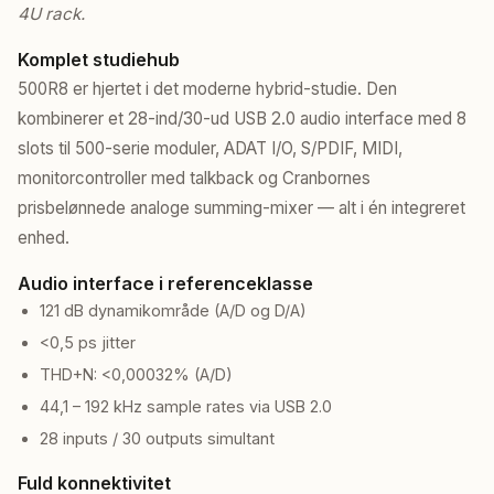
4U rack.
Komplet studiehub
500R8 er hjertet i det moderne hybrid-studie. Den
kombinerer et 28-ind/30-ud USB 2.0 audio interface med 8
slots til 500-serie moduler, ADAT I/O, S/PDIF, MIDI,
monitorcontroller med talkback og Cranbornes
prisbelønnede analoge summing-mixer — alt i én integreret
enhed.
Audio interface i referenceklasse
121 dB dynamikområde (A/D og D/A)
<0,5 ps jitter
THD+N: <0,00032% (A/D)
44,1 – 192 kHz sample rates via USB 2.0
28 inputs / 30 outputs simultant
Fuld konnektivitet