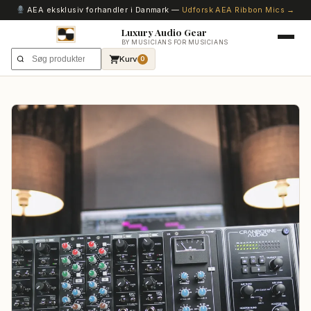
AEA eksklusiv forhandler i Danmark —
Udforsk AEA Ribbon Mics →
Luxury Audio Gear
BY MUSICIANS FOR MUSICIANS
Kurv
0