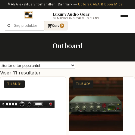
🎙️ AEA eksklusiv forhandler i Danmark —
Udforsk AEA Ribbon Mics →
Luxury Audio Gear
BY MUSICIANS FOR MUSICIANS
Kurv
0
Outboard
Sorteret
Viser 11 resultater
efter
TILBUD!
TILBUD!
popularitet