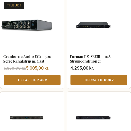
TILBUD!
Cranborne Audio EC1 – 500-
Furman PS-8REIII – 10A
Serie Kanalstrip m. Cast
Strømconditioner
Den
Den
5.350,00
kr.
5.005,00
kr.
4.295,00
kr.
oprindelige
aktuelle
pris
pris
TILFØJ TIL KURV
TILFØJ TIL KURV
var:
er:
5.350,00 kr..
5.005,00 kr..