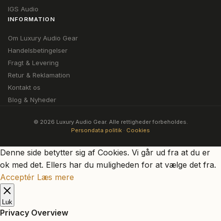
IGS Audio
INFORMATION
Om Luxury Audio Gear
Handelsbetingelser
Fragt & Levering
Retur & Reklamation
Kontakt os
Blog & Nyheder
© 2026 Luxury Audio Gear. Alle rettigheder forbeholdes.
Persondata politik
·
Cookies
Denne side betytter sig af Cookies. Vi går ud fra at du er
ok med det. Ellers har du muligheden for at vælge det fra.
Acceptér
Læs mere
Luk
Privacy Overview