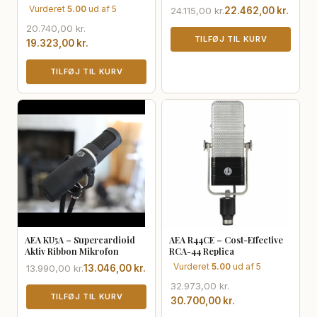
Vurderet
5.00
ud af 5
Den
Den
24.115,00
kr.
22.462,00
kr.
oprindelige
aktuelle
Den
Den
20.740,00
kr.
pris
pris
TILFØJ TIL KURV
oprindelige
aktuelle
19.323,00
kr.
var:
er:
pris
pris
24.115,00 kr..
22.462,00 kr..
var:
er:
TILFØJ TIL KURV
20.740,00 kr..
19.323,00 kr..
AEA KU5A – Supercardioid
AEA R44CE – Cost-Effective
Aktiv Ribbon Mikrofon
RCA-44 Replica
Vurderet
5.00
ud af 5
Den
Den
13.990,00
kr.
13.046,00
kr.
oprindelige
aktuelle
Den
Den
32.973,00
kr.
pris
pris
TILFØJ TIL KURV
oprindelige
aktuelle
30.700,00
kr.
var:
er:
pris
pris