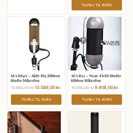
13.990,00 kr..
13.046,00 kr..
var:
er:
TILFØJ TIL KURV
32.973,00 kr..
30.700,00 kr..
AEA R84A – Aktiv Big Ribbon
AEA R92 – Near-Field Studio
Studio Mikrofon
Ribbon Mikrofon
Den
Den
Den
Den
13.990,00
kr.
13.046,00
kr.
10.616,00
kr.
9.908,00
kr.
oprindelige
aktuelle
oprindelige
aktuelle
pris
pris
TILFØJ TIL KURV
pris
pris
TILFØJ TIL KURV
var:
er:
var:
er:
13.990,00 kr..
13.046,00 kr..
10.616,00 kr..
9.908,00 kr..