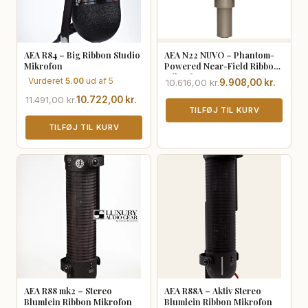
AEA R84 – Big Ribbon Studio
AEA N22 NUVO – Phantom-
Mikrofon
Powered Near-Field Ribbon
Mikrofon
Vurderet
5.00
ud af 5
Den
Den
10.616,00
kr.
9.908,00
kr.
oprindelige
aktuelle
Den
Den
11.491,00
kr.
10.722,00
kr.
pris
pris
TILFØJ TIL KURV
oprindelige
aktuelle
var:
er:
pris
pris
TILFØJ TIL KURV
10.616,00 kr..
9.908,00 kr..
var:
er:
11.491,00 kr..
10.722,00 kr..
AEA R88 mk2 – Stereo
AEA R88A – Aktiv Stereo
Blumlein Ribbon Mikrofon
Blumlein Ribbon Mikrofon