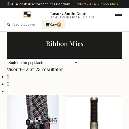
AEA eksklusiv forhandler i Danmark —
Udforsk AEA Ribbon Mics →
Luxury Audio Gear
BY MUSICIANS FOR MUSICIANS
Kurv
0
Ribbon Mics
Sorteret
Viser 1–12 af 23 resultater
efter
1
popularitet
2
→