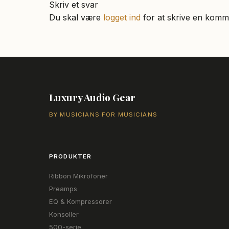
indlæg:
Skriv et svar
Du skal være
logget ind
for at skrive en komm
Luxury Audio Gear
BY MUSICIANS FOR MUSICIANS
PRODUKTER
Ribbon Mikrofoner
Preamps
EQ & Kompressorer
Konsoller
500-serie