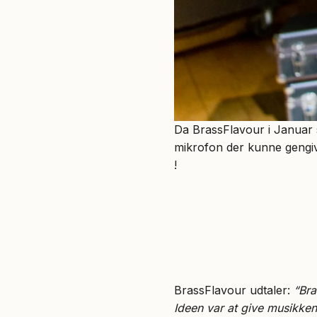
Da BrassFlavour i Januar sk
mikrofon der kunne gengiv
!
BrassFlavour udtaler:
“Bra
Ideen var at give musikke