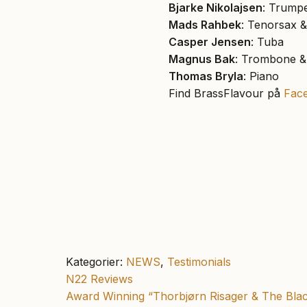
Bjarke Nikolajsen
: Trumpe
Mads Rahbek
: Tenorsax &
Casper Jensen
: Tuba
Magnus Bak
: Trombone &
Thomas Bryla
: Piano
Find BrassFlavour på
Fac
Kategorier:
NEWS
,
Testimonials
Forrige
N22 Reviews
Indlægsnavigation
indlæg:
Næste
Award Winning “Thorbjørn Risager & The Bl