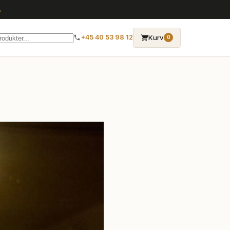
→
Kurv
+45 40 53 98 12
0