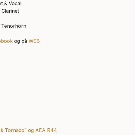
t & Vocal
 Clarinet
 Tenorhorn
ebook
og på
WEB
ack Tornado” og AEA R44