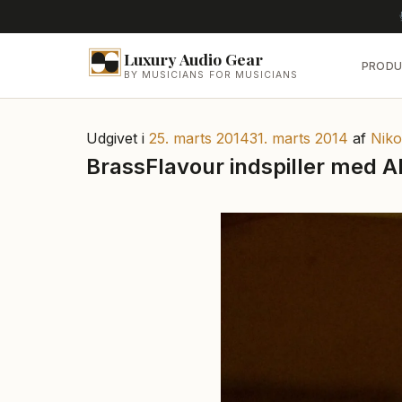
Luxury Audio Gear
PRODU
BY MUSICIANS FOR MUSICIANS
Udgivet i
25. marts 2014
31. marts 2014
af
Niko
BrassFlavour indspiller med 