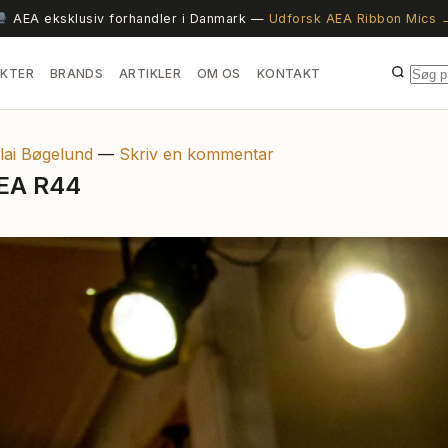
AEA eksklusiv forhandler i Danmark —
Udforsk AEA Ribbon Mics 
KTER
BRANDS
ARTIKLER
OM OS
KONTAKT
lai Bøgelund
—
Skriv en kommentar
AEA R44