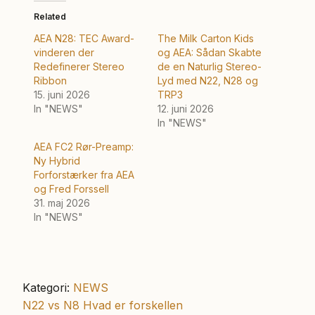
Related
AEA N28: TEC Award-
The Milk Carton Kids
vinderen der
og AEA: Sådan Skabte
Redefinerer Stereo
de en Naturlig Stereo-
Ribbon
Lyd med N22, N28 og
15. juni 2026
TRP3
In "NEWS"
12. juni 2026
In "NEWS"
AEA FC2 Rør-Preamp:
Ny Hybrid
Forforstærker fra AEA
og Fred Forssell
31. maj 2026
In "NEWS"
Kategori:
NEWS
Forrige
N22 vs N8 Hvad er forskellen
Indlægsnavigation