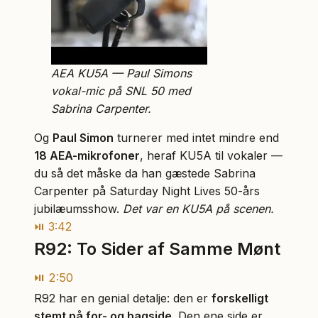
AEA KU5A — Paul Simons
vokal-mic på SNL 50 med
Sabrina Carpenter.
Og
Paul Simon
turnerer med intet mindre end
18 AEA-mikrofoner
, heraf KU5A til vokaler —
du så det måske da han gæstede Sabrina
Carpenter på Saturday Night Lives 50-års
jubilæumsshow.
Det var en KU5A på scenen.
⏯ 3:42
R92: To Sider af Samme Mønt
⏯ 2:50
R92 har en genial detalje: den er
forskelligt
stemt på for- og bagside
. Den ene side er