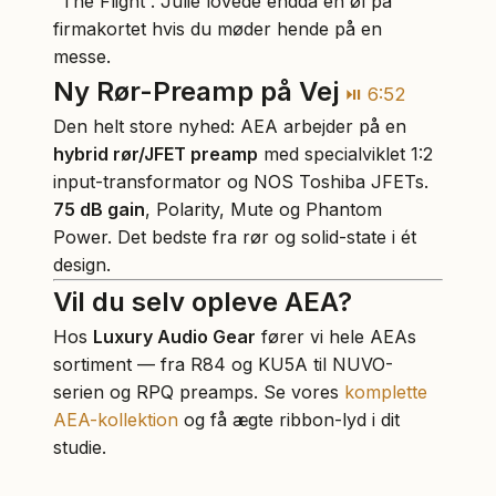
“The Flight”. Julie lovede endda en øl på
firmakortet hvis du møder hende på en
messe.
Ny Rør-Preamp på Vej
⏯ 6:52
Den helt store nyhed: AEA arbejder på en
hybrid rør/JFET preamp
med specialviklet 1:2
input-transformator og NOS Toshiba JFETs.
75 dB gain
, Polarity, Mute og Phantom
Power. Det bedste fra rør og solid-state i ét
design.
Vil du selv opleve AEA?
Hos
Luxury Audio Gear
fører vi hele AEAs
sortiment — fra R84 og KU5A til NUVO-
serien og RPQ preamps. Se vores
komplette
AEA-kollektion
og få ægte ribbon-lyd i dit
studie.