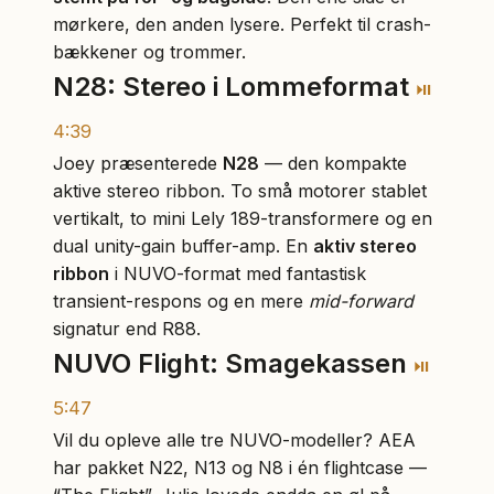
mørkere, den anden lysere. Perfekt til crash-
bækkener og trommer.
N28: Stereo i Lommeformat
⏯
4:39
Joey præsenterede
N28
— den kompakte
aktive stereo ribbon. To små motorer stablet
vertikalt, to mini Lely 189-transformere og en
dual unity-gain buffer-amp. En
aktiv stereo
ribbon
i NUVO-format med fantastisk
transient-respons og en mere
mid-forward
signatur end R88.
NUVO Flight: Smagekassen
⏯
5:47
Vil du opleve alle tre NUVO-modeller? AEA
har pakket N22, N13 og N8 i én flightcase —