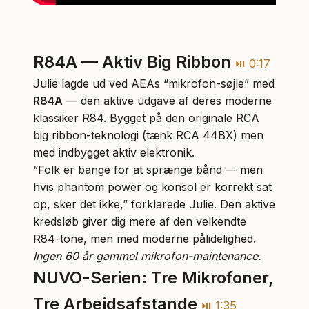
R84A — Aktiv Big Ribbon
⏯ 0:17
Julie lagde ud ved AEAs “mikrofon-søjle” med
R84A
— den aktive udgave af deres moderne
klassiker R84. Bygget på den originale RCA
big ribbon-teknologi (tænk RCA 44BX) men
med indbygget aktiv elektronik.
“Folk er bange for at sprænge bånd — men
hvis phantom power og konsol er korrekt sat
op, sker det ikke,” forklarede Julie. Den aktive
kredsløb giver dig mere af den velkendte
R84-tone, men med moderne pålidelighed.
Ingen 60 år gammel mikrofon-maintenance.
NUVO-Serien: Tre Mikrofoner,
Tre Arbejdsafstande
⏯ 1:35