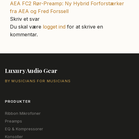
indlæg:
Næste
AEA FC2 Rør-Preamp: Ny Hybrid Forforstærker
indlæg:
fra AEA og Fred Forssell
Skriv et svar
Du skal være
logget ind
for at skrive en
kommentar.
Luxury Audio Gear
BY MUSICIANS FOR MUSICIANS
PRODUKTER
Ribbon Mikrofoner
Preamps
EQ & Kompressorer
Konsoller