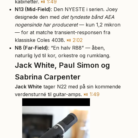
kabinetter.
⏯ 1:49
N13 (Mid-Field)
: Den NYESTE i serien. Joey
designede den med
det tyndeste bånd AEA
nogensinde har produceret
— kun 1,2 mikron
— for at matche transient-responsen fra
klassiske Coles 4038.
⏯ 2:02
N8 (Far-Field)
: “En halv R88” — åben,
naturlig lyd til kor, orkestre og rumklang.
Jack White, Paul Simon og
Sabrina Carpenter
Jack White
tager N22 med på sin kommende
verdensturné til guitar-amps.
⏯ 1:49