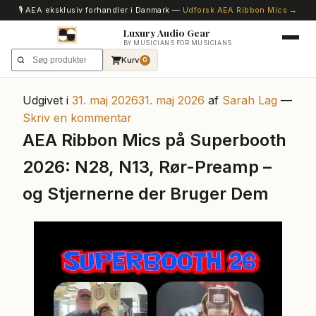
🎙️ AEA eksklusiv forhandler i Danmark —
Udforsk AEA Ribbon Mics →
Luxury Audio Gear
BY MUSICIANS FOR MUSICIANS
Kurv
0
Udgivet i
31. maj 2026
31. maj 2026
af
Sarah Lag
—
Skriv en kommentar
AEA Ribbon Mics på Superbooth
2026: N28, N13, Rør-Preamp –
og Stjernerne der Bruger Dem