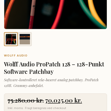
WOLFF AUDIO
Wolff Audio ProPatch 128 – 128-Punkt
Software Patchbay
Software-kontrolleret relæ-baseret analog patchbay. ProPatch
128R. Grammy-anbefalet.
Den
Den
75.280,00
kr.
70.025,00
kr.
oprindelige
aktuelle
Inkl. moms · Fragt beregnes ved checkout