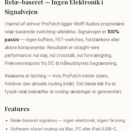
Relæ-baseret — Ingen Elektronik i
Signalvejen
I hjertet af enhver ProPatch ligger Wolff Audios proprietære
relæ-baserede switching-arkitektur. Signalvejen er
100%
passiv
— ingen buffere, FET-switches, forstærkere eller
aktive komponenter. Resultatet er straight-wire
performance: nul støj, nul crosstalk, nul forvrængning.
Frekvensrespons fra DC til måleudstyrets begrænsning.
Relæerne er latching — hvis ProPatch mister strøm,
forbliver den aktuelle routing intakt. Det bløde klik fra et
fysisk relæ bekræfter at routing-ændringer er gennemført.
Features
Relæ-baseret signalvej — ingen elektronik, ingen farvning
Software-styret routing via Mac, PC eller iPad (USB-C,