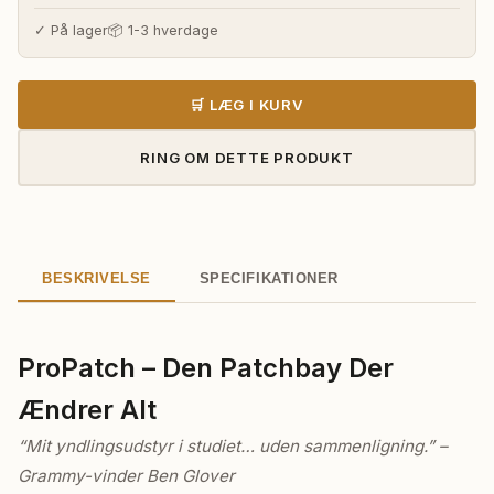
pris
pris
var:
er:
✓ På lager
📦 1-3 hverdage
75.280,00 kr..
70.025,00 
🛒 LÆG I KURV
RING OM DETTE PRODUKT
BESKRIVELSE
SPECIFIKATIONER
ProPatch – Den Patchbay Der
Ændrer Alt
“Mit yndlingsudstyr i studiet… uden sammenligning.” –
Grammy-vinder Ben Glover