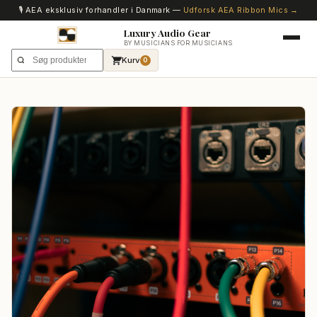
🎙️ AEA eksklusiv forhandler i Danmark —
Udforsk AEA Ribbon Mics →
Luxury Audio Gear
BY MUSICIANS FOR MUSICIANS
Kurv
0