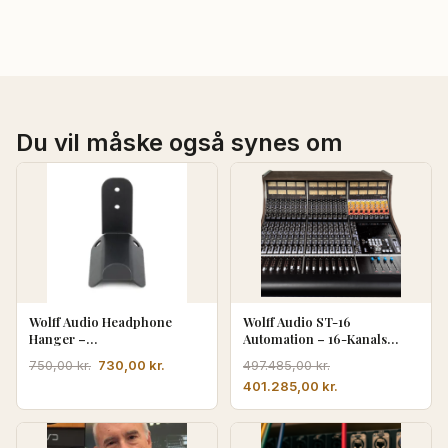
Du vil måske også synes om
Wolff Audio Headphone
Wolff Audio ST-16
Hanger –
Automation – 16-Kanals
Hovedtelefonophæng
Analog Console
Den
Den
730,00
kr.
750,00
kr.
497.485,00
kr.
oprindelige
aktuelle
Den
Den
401.285,00
kr.
pris
pris
oprindelige
aktuelle
var:
er:
pris
pris