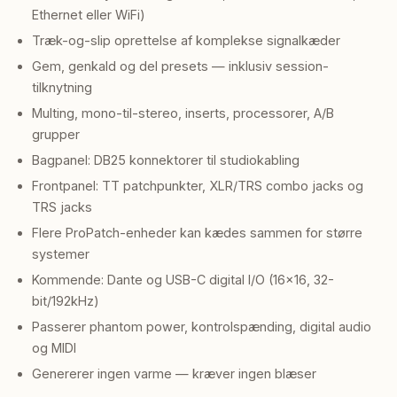
Ethernet eller WiFi)
Træk-og-slip oprettelse af komplekse signalkæder
Gem, genkald og del presets — inklusiv session-
tilknytning
Multing, mono-til-stereo, inserts, processorer, A/B
grupper
Bagpanel: DB25 konnektorer til studiokabling
Frontpanel: TT patchpunkter, XLR/TRS combo jacks og
TRS jacks
Flere ProPatch-enheder kan kædes sammen for større
systemer
Kommende: Dante og USB-C digital I/O (16×16, 32-
bit/192kHz)
Passerer phantom power, kontrolspænding, digital audio
og MIDI
Genererer ingen varme — kræver ingen blæser