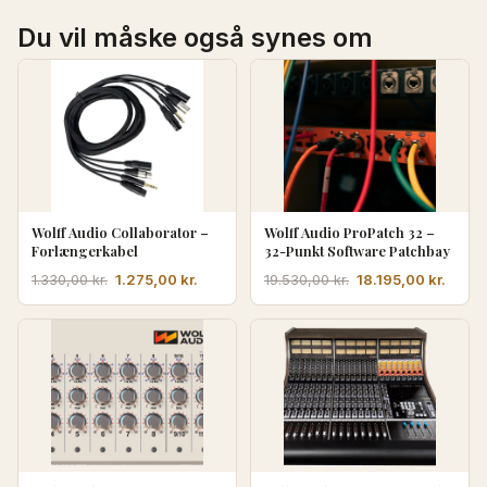
Du vil måske også synes om
Wolff Audio Collaborator –
Wolff Audio ProPatch 32 –
Forlængerkabel
32-Punkt Software Patchbay
Den
Den
Den
Den
1.275,00
kr.
18.195,00
kr.
1.330,00
kr.
19.530,00
kr.
oprindelige
aktuelle
oprindelige
aktue
pris
pris
pris
pris
var:
er:
var:
er:
1.330,00 kr..
1.275,00 kr..
19.530,00 kr..
18.195