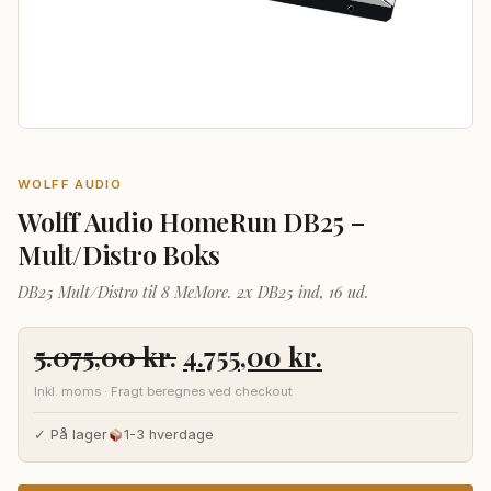
WOLFF AUDIO
Wolff Audio HomeRun DB25 –
Mult/Distro Boks
DB25 Mult/Distro til 8 MeMore. 2x DB25 ind, 16 ud.
Den
Den
5.075,00
kr.
4.755,00
kr.
oprindelige
aktuelle
Inkl. moms · Fragt beregnes ved checkout
pris
pris
var:
er:
✓ På lager
1-3 hverdage
5.075,00 kr..
4.755,00 kr..