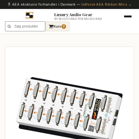
AEA eksklusiv forhandler i Danmark —
Udforsk AEA Ribbon Mics →
Luxury Audio Gear
BY MUSICIANS FOR MUSICIANS
Kurv
0