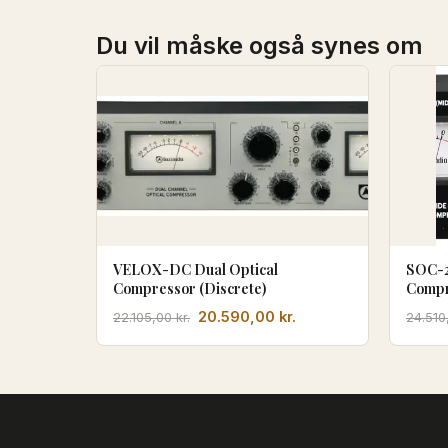
Du vil måske også synes om
VELOX-DC Dual Optical
SOC-2
Compressor (Discrete)
Compr
Den
Den
20.590,00
kr.
22.105,00
kr.
24.51
oprindelige
aktuelle
pris
pris
var:
er:
22.105,00 kr..
20.590,00 kr..