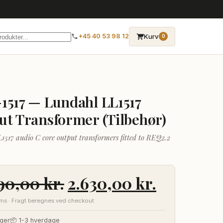
→
Kurv
+45 40 53 98 12
0
1517 — Lundahl LL1517
ut Transformer (Tilbehør)
1517 audio C core output transformers fitted to REQ2.2
Den
Den
790,00
kr.
2.630,00
kr.
oprindelige
aktuelle
oms · Fragt beregnes ved checkout
pris
pris
ger
📦 1-3 hverdage