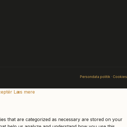
Persondata politik
·
Cookies
eptér
Læs mere
ies that are categorized as necessary are stored on your
s that help us analyze and understand how you use this