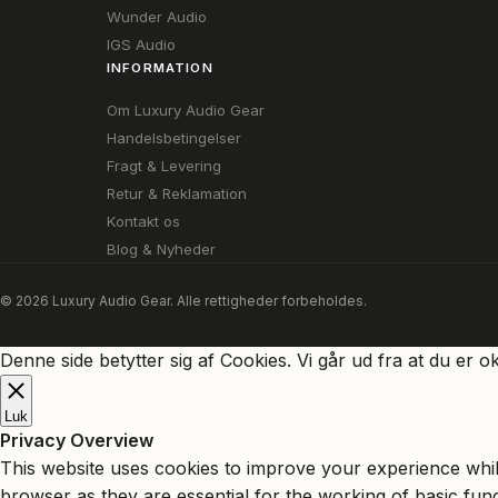
Wunder Audio
IGS Audio
INFORMATION
Om Luxury Audio Gear
Handelsbetingelser
Fragt & Levering
Retur & Reklamation
Kontakt os
Blog & Nyheder
© 2026 Luxury Audio Gear. Alle rettigheder forbeholdes.
Denne side betytter sig af Cookies. Vi går ud fra at du er o
Luk
Privacy Overview
This website uses cookies to improve your experience whil
browser as they are essential for the working of basic fun