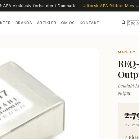
🎙️ AEA eksklusiv forhandler i Danmark —
Udforsk AEA Ribbon Mics 
KTER
BRANDS
ARTIKLER
OM OS
KONTAKT
MANLEY
REQ-
Outp
Lundahl LL
output.
2.
Inkl. m
✓ På la