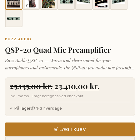
BUZZ AUDIO
QSP-20 Quad Mic Preamplifier
Buzz Audio QSP-20 — Warm and clean sound for your
microphones and insturments, the QSP-20 pro audio mic preamp
from Buzz Audio.
Den
Den
25.135,00
kr.
23.410,00
kr.
oprindelige
aktuelle
Inkl. moms · Fragt beregnes ved checkout
pris
pris
var:
er:
✓ På lager
📦 1-3 hverdage
25.135,00 kr..
23.410,00 kr
🛒 LÆG I KURV