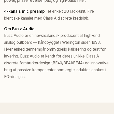
power, phase reverse, pad, og high-pass filter.
4-kanals mic preamp
i ét enkelt 2U rack-unit. Fire
identiske kanaler med Class A discrete kredsløb.
Om Buzz Audio
Buzz Audio er en newzealandsk producent af high-end
analog outboard — håndbygget i Wellington siden 1993.
Hver enhed gennemgår omhyggelig kalibrering og test før
levering. Buzz Audio er kendt for deres unikke Class A
discrete forstærkerdesign (BE40/BE41/BE44) og innovative
brug af passive komponenter som ægte induktor-chokes i
EQ-designs.