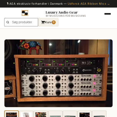
🎙️ AEA eksklusiv forhandler i Danmark —
Udforsk AEA Ribbon Mics →
Luxury Audio Gear
BY MUSICIANS FOR MUSICIANS
Kurv
0