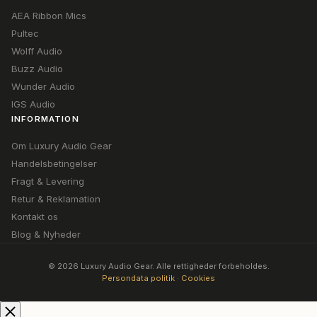
AEA Ribbon Mics
Pultec
Wolff Audio
Buzz Audio
Wunder Audio
IGS Audio
INFORMATION
Om Luxury Audio Gear
Handelsbetingelser
Fragt & Levering
Retur & Reklamation
Kontakt os
Blog & Nyheder
© 2026 Luxury Audio Gear. Alle rettigheder forbeholdes.
Persondata politik
·
Cookies