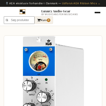
AEA eksklusiv forhandler i Danmark —
Udforsk AEA Ribbon Mics →
Luxury Audio Gear
BY MUSICIANS FOR MUSICIANS
Kurv
0