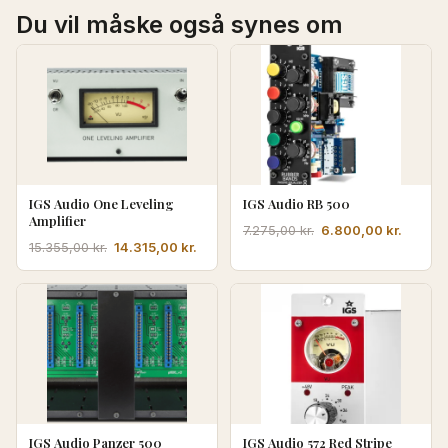
Du vil måske også synes om
IGS Audio One Leveling
IGS Audio RB 500
Amplifier
Den
Den
6.800,00
kr.
7.275,00
kr.
Den
Den
14.315,00
kr.
15.355,00
kr.
oprindelige
aktuell
oprindelige
aktuelle
pris
pris
pris
pris
var:
er:
var:
er:
7.275,00 kr..
6.800,0
15.355,00 kr..
14.315,00 kr..
IGS Audio Panzer 500
IGS Audio 572 Red Stripe