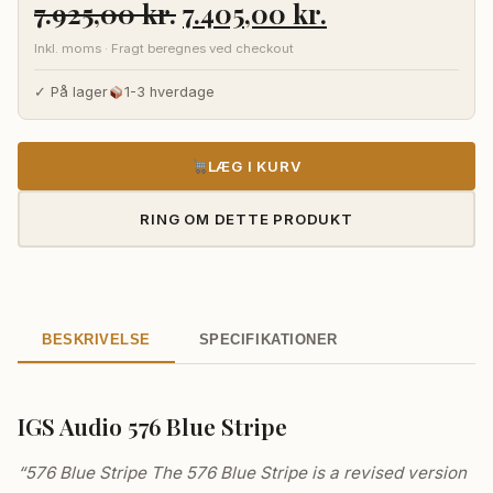
Den
Den
7.925,00
kr.
7.405,00
kr.
oprindelige
aktuelle
Inkl. moms · Fragt beregnes ved checkout
pris
pris
var:
er:
✓ På lager
1-3 hverdage
7.925,00 kr..
7.405,00 kr..
LÆG I KURV
RING OM DETTE PRODUKT
BESKRIVELSE
SPECIFIKATIONER
IGS Audio 576 Blue Stripe
“576 Blue Stripe The 576 Blue Stripe is a revised version