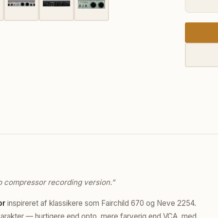
o compressor recording version.”
or
inspireret af klassikere som Fairchild 670 og Neve 2254.
karakter — hurtigere end opto, mere farverig end VCA, med