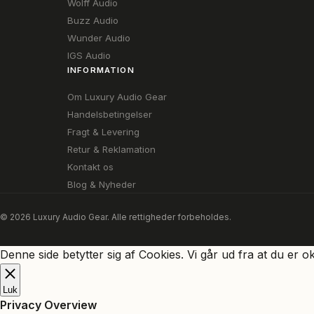
Wolff Audio
Buzz Audio
Wunder Audio
IGS Audio
INFORMATION
Om Luxury Audio Gear
Handelsbetingelser
Fragt & Levering
Retur & Reklamation
Kontakt os
Blog & Nyheder
© 2026 Luxury Audio Gear. Alle rettigheder forbeholdes.
Denne side betytter sig af Cookies. Vi går ud fra at du er o
Luk
Privacy Overview