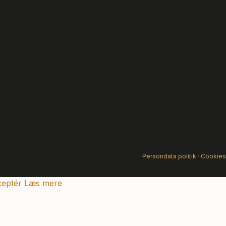
Persondata politik
·
Cookies
eptér
Læs mere