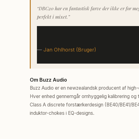
“DBC20 har en fantastisk farve der ikke er for m
perfekt i mixet.”
—
Jan Ohlhorst (Bruger)
Om Buzz Audio
Buzz Audio er en newzealandsk producent af high-
Hver enhed gennemgår omhyggelig kalibrering og te
Class A discrete forstærkerdesign (BE40/BE41/BE
induktor-chokes i EQ-designs.