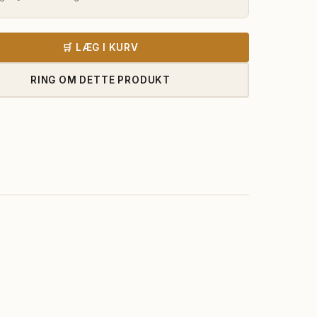
var:
er:
16.185,00 kr..
15.085,0
🛒 LÆG I KURV
RING OM DETTE PRODUKT