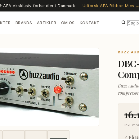
🎙️ AEA eksklusiv forhandler i Danmark —
Udforsk AEA Ribbon Mics 
KTER
BRANDS
ARTIKLER
OM OS
KONTAKT
BUZZ AUD
DBC-
Comp
Buzz Audio
compressor
real charac
16.
Inkl. m
✓ På la