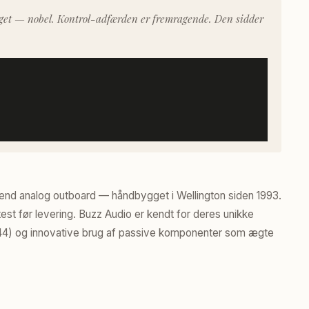
eget — nobel. Kontrol-adfærden er fremragende. Den sidder
end analog outboard — håndbygget i Wellington siden 1993.
st før levering. Buzz Audio er kendt for deres unikke
44) og innovative brug af passive komponenter som ægte