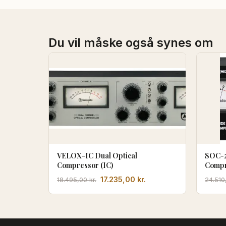
Du vil måske også synes om
VELOX-IC Dual Optical
SOC-2
Compressor (IC)
Compr
Den
Den
17.235,00
kr.
18.495,00
kr.
24.51
oprindelige
aktuelle
pris
pris
var:
er:
18.495,00 kr..
17.235,00 kr..