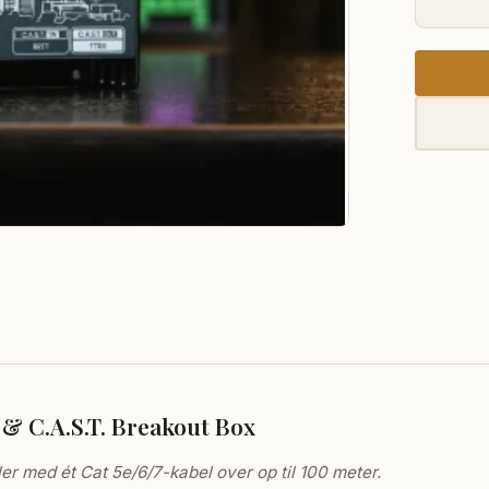
& C.A.S.T. Breakout Box
r med ét Cat 5e/6/7-kabel over op til 100 meter.