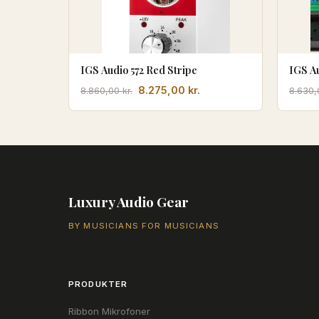
IGS Audio 572 Red Stripe
IGS A
Den
Den
8.275,00
kr.
8.860,00
kr.
8.630
oprindelige
aktuelle
pris
pris
var:
er:
8.860,00 kr..
8.275,00 kr..
Luxury Audio Gear
BY MUSICIANS FOR MUSICIANS
PRODUKTER
Ribbon Mikrofoner