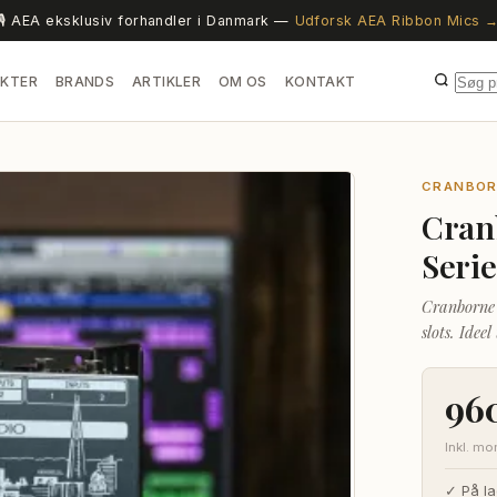
🎙️ AEA eksklusiv forhandler i Danmark —
Udforsk AEA Ribbon Mics 
KTER
BRANDS
ARTIKLER
OM OS
KONTAKT
CRANBOR
Cran
Seri
Cranborne 
slots. Idee
løsninger h
Bygget med
96
Inkl. m
✓ På la