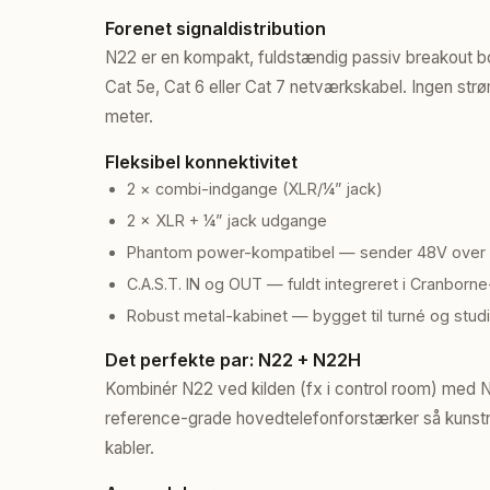
Forenet signaldistribution
N22 er en kompakt, fuldstændig passiv breakout b
Cat 5e, Cat 6 eller Cat 7 netværkskabel. Ingen str
meter.
Fleksibel konnektivitet
2 × combi-indgange (XLR/¼” jack)
2 × XLR + ¼” jack udgange
Phantom power-kompatibel — sender 48V over C
C.A.S.T. IN og OUT — fuldt integreret i Cranbor
Robust metal-kabinet — bygget til turné og stud
Det perfekte par: N22 + N22H
Kombinér N22 ved kilden (fx i control room) med N
reference-grade hovedtelefonforstærker så kunstn
kabler.