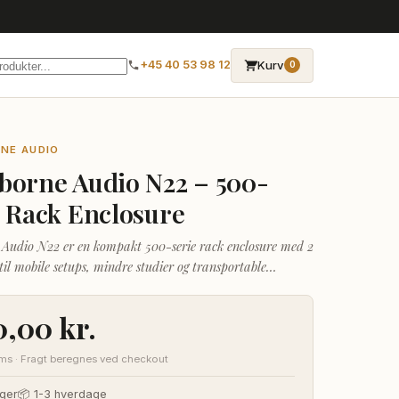
→
Kurv
+45 40 53 98 12
0
NE AUDIO
borne Audio N22 – 500-
e Rack Enclosure
Audio N22 er en kompakt 500-serie rack enclosure med 2
l til mobile setups, mindre studier og transportable
vor pladsen er trang, men kvaliteten skal være i top.
 samme reference-standard som Cranbornes større racks.
0,00
kr.
oms · Fragt beregnes ved checkout
ger
📦 1-3 hverdage