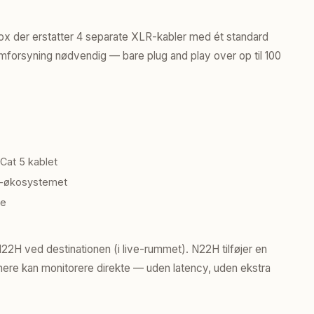
ox der erstatter 4 separate XLR-kabler med ét standard
ømforsyning nødvendig — bare plug and play over op til 100
at 5 kablet
ne-økosystemet
ie
22H ved destinationen (i live-rummet). N22H tilføjer en
ere kan monitorere direkte — uden latency, uden ekstra