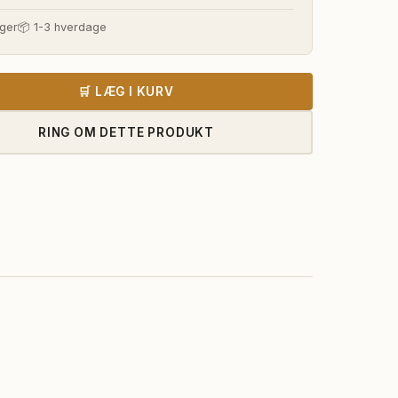
s
pris
ger
📦 1-3 hverdage
:
er:
620,00 kr..
28.510,00 kr..
🛒 LÆG I KURV
RING OM DETTE PRODUKT