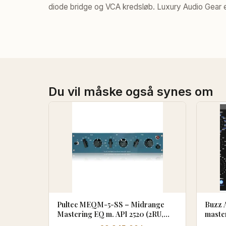
diode bridge og VCA kredsløb. Luxury Audio Gear er
Du vil måske også synes om
Pultec MEQM-5-SS – Midrange
Buzz 
Mastering EQ m. API 2520 (2RU,
maste
Solid State)