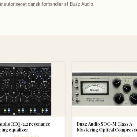
 autoriseret dansk forhandler af Buzz Audio.
Audio REQ-2.2 resonance
Buzz Audio SOC-M Class A
ring equalizer
Mastering Optical Compress
(transformerløs version)