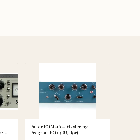
Pultec EQM-1A – Mastering
or
Program EQ (3RU, Rør)