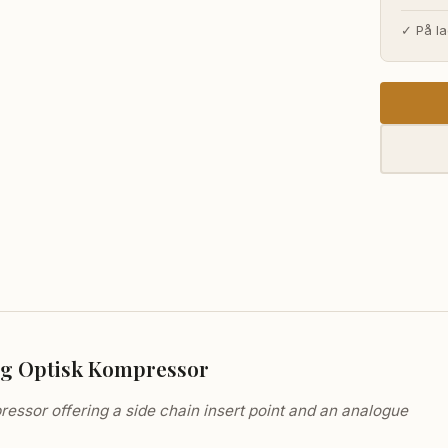
pri
✓ På la
var
30.
ng Optisk Kompressor
ssor offering a side chain insert point and an analogue