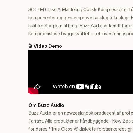
SOC-M Class A Mastering Optisk Kompressor er h
komponenter og gennemprøvet analog teknologi. H
kalibreret og klar til brug. Buzz Audio er kendt for
kompromisløse byggekvalitet — et investeringsprodu
🎬 Video Demo
Om Buzz Audio
Buzz Audio er en newzealandsk producent af profe
Farrant. Alle produkter er håndbyggede i New Zea
for deres “True Class A” diskrete forstærkerdesig