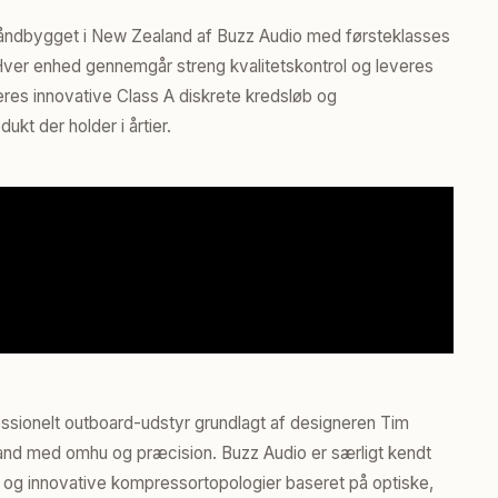
åndbygget i New Zealand af Buzz Audio med førsteklasses
ver enhed gennemgår streng kvalitetskontrol og leveres
 deres innovative Class A diskrete kredsløb og
kt der holder i årtier.
ssionelt outboard-udstyr grundlagt af designeren Tim
land med omhu og præcision. Buzz Audio er særligt kendt
n og innovative kompressortopologier baseret på optiske,