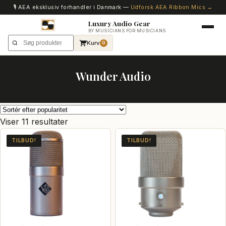
🎙️ AEA eksklusiv forhandler i Danmark —
Udforsk AEA Ribbon Mics →
Luxury Audio Gear
BY MUSICIANS FOR MUSICIANS
Kurv
0
Wunder Audio
Sorteret
Viser 11 resultater
efter
TILBUD!
TILBUD!
popularitet