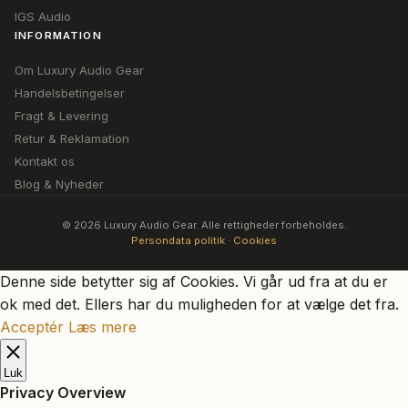
IGS Audio
INFORMATION
Om Luxury Audio Gear
Handelsbetingelser
Fragt & Levering
Retur & Reklamation
Kontakt os
Blog & Nyheder
© 2026 Luxury Audio Gear. Alle rettigheder forbeholdes.
Persondata politik
·
Cookies
Denne side betytter sig af Cookies. Vi går ud fra at du er
ok med det. Ellers har du muligheden for at vælge det fra.
Acceptér
Læs mere
Luk
Privacy Overview