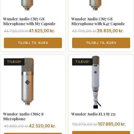
Wunder Audio CM7 GS
Wunder Audio CM7 GS
Microphone with M7 Capsule
Microphone with K47 Capsule
Den
Den
Den
Den
44.720,00
kr.
41.625,00
kr.
42.795,00
kr.
39.835,00
kr.
oprindelige
aktuelle
oprindelige
aktuelle
pris
pris
TILFØJ TIL KURV
pris
pris
TILFØJ TIL KURV
var:
er:
var:
er:
44.720,00 kr..
41.625,00 kr..
42.795,00 kr..
39.835,00 kr..
TILBUD!
TILBUD!
Wunder Audio CM67 S
Wunder Audio ELA M 251
Microphone
Den
Den
115.970,00
kr.
107.885,00
kr.
Den
Den
45.680,00
kr.
42.520,00
kr.
oprindelige
aktuelle
oprindelige
aktuelle