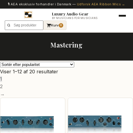
🎙️ AEA eksklusiv forhandler i Danmark —
Udforsk AEA Ribbon Mics →
Luxury Audio Gear
BY MUSICIANS FOR MUSICIANS
Kurv
0
Mastering
Sorteret
Viser 1–12 af 20 resultater
efter
1
popularitet
2
→