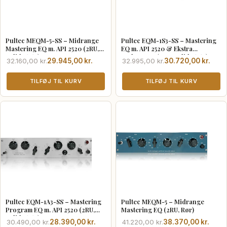
Pultec MEQM-5-SS – Midrange
Pultec EQM-1S3-SS – Mastering
Mastering EQ m. API 2520 (2RU,
EQ m. API 2520 & Ekstra
Solid State)
Frekvenser (2RU, Solid State)
Den
Den
Den
Den
32.160,00
kr.
29.945,00
kr.
32.995,00
kr.
30.720,00
kr.
oprindelige
aktuelle
oprindelige
aktuelle
pris
pris
TILFØJ TIL KURV
pris
pris
TILFØJ TIL KURV
var:
er:
var:
er:
32.160,00 kr..
29.945,00 kr..
32.995,00 kr..
30.720,00 kr..
Pultec EQM-1A3-SS – Mastering
Pultec MEQM-5 – Midrange
Program EQ m. API 2520 (2RU,
Mastering EQ (2RU, Rør)
Solid State)
Den
Den
Den
Den
30.490,00
kr.
28.390,00
kr.
41.220,00
kr.
38.370,00
kr.