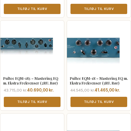
oprindelige
aktuelle
oprindelige
aktuelle
pris
pris
TILFØJ TIL KURV
pris
pris
TILFØJ TIL KURV
var:
er:
var:
er:
30.490,00 kr..
28.390,00 kr..
41.220,00 kr..
38.370,00 kr..
Pultec EQM-1S3 – Mastering EQ
Pultec EQM-1S – Mastering EQ m.
m. Ekstra Frekvenser (2RU, Rør)
Ekstra Frekvenser (3RU, Rør)
Den
Den
Den
Den
43.715,00
kr.
40.690,00
kr.
44.545,00
kr.
41.465,00
kr.
oprindelige
aktuelle
oprindelige
aktuelle
pris
pris
TILFØJ TIL KURV
pris
pris
TILFØJ TIL KURV
var:
er:
var:
er:
43.715,00 kr..
40.690,00 kr..
44.545,00 kr..
41.465,00 kr..