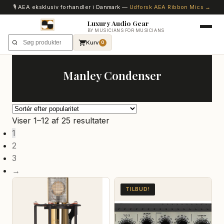
🎙️ AEA eksklusiv forhandler i Danmark —
Udforsk AEA Ribbon Mics →
Luxury Audio Gear
BY MUSICIANS FOR MUSICIANS
Kurv
0
Manley Condenser
Sorteret
Viser 1–12 af 25 resultater
efter
1
popularitet
2
3
→
TILBUD!