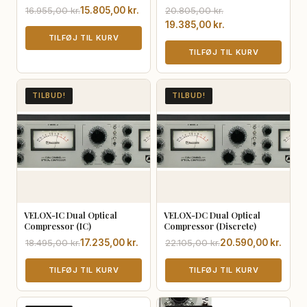
Den
Den
Den
Den
16.955,00
kr.
15.805,00
kr.
20.805,00
kr.
oprindelige
aktuelle
oprindelige
aktuelle
19.385,00
kr.
pris
pris
TILFØJ TIL KURV
pris
pris
var:
er:
var:
er:
TILFØJ TIL KURV
16.955,00 kr..
15.805,00 kr..
20.805,00 kr..
19.385,00 kr..
TILBUD!
TILBUD!
VELOX-IC Dual Optical
VELOX-DC Dual Optical
Compressor (IC)
Compressor (Discrete)
Den
Den
Den
Den
18.495,00
kr.
17.235,00
kr.
22.105,00
kr.
20.590,00
kr.
oprindelige
aktuelle
oprindelige
aktuelle
pris
pris
TILFØJ TIL KURV
pris
pris
TILFØJ TIL KURV
var:
er:
var:
er:
18.495,00 kr..
17.235,00 kr..
22.105,00 kr..
20.590,00 kr..